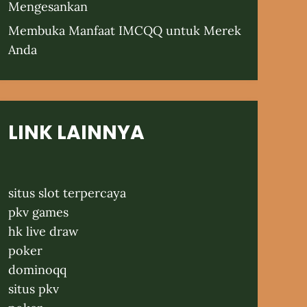
Mengesankan
Membuka Manfaat IMCQQ untuk Merek
Anda
LINK LAINNYA
situs slot terpercaya
pkv games
hk live draw
poker
dominoqq
situs pkv