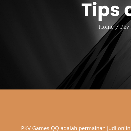
Tips 
Home
Pkv
PKV Games QQ adalah permainan judi onli