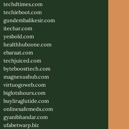
techdtimes.com
techieboot.com
gundembalikesir.com
itechar.com
yesbold.com
healthhubzone.com
ebaraat.com
techjuiced.com
byteboosttech.com
magnexushub.com
virtuogoweb.com
biglotshours.com
buyliraglutide.com
onlinesafemeds.com
gyanibhandar.com
ufabetwarp.biz