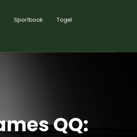
o
Sportbook
Togel
acor
ulai, strategi bermain, dan cara meraih
ames QQ: