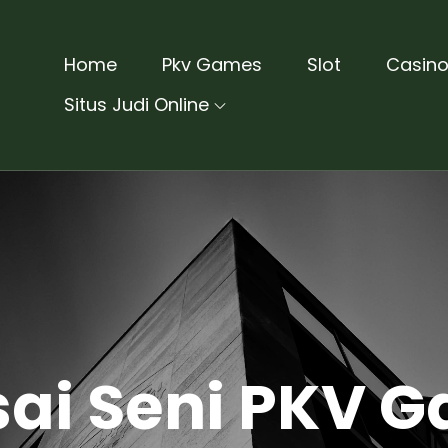
Home
Pkv Games
Slot
Casin
ap Bermain di Agen Slot G
untuk bermain di agen slot gacor. Pelajari cara mem
Situs Judi Online
mainan slot.
ai Seni PKV G