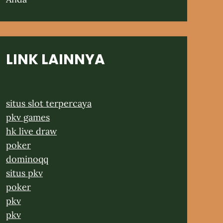
LINK LAINNYA
situs slot terpercaya
pkv games
hk live draw
poker
dominoqq
situs pkv
poker
pkv
pkv