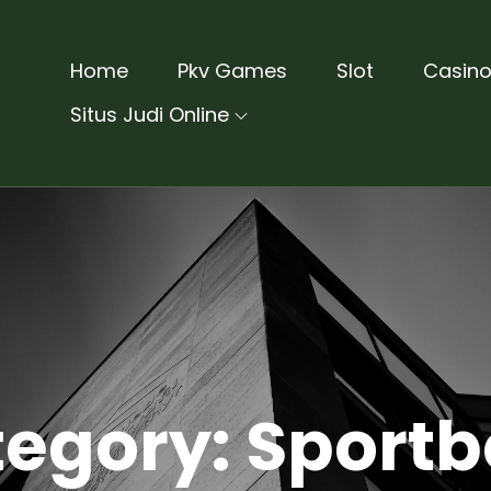
Home
Pkv Games
Slot
Casin
ap Bermain di Agen Slot Gac
untuk bermain di agen slot gacor. Pelajari cara mem
Situs Judi Online
tegory:
Sportb