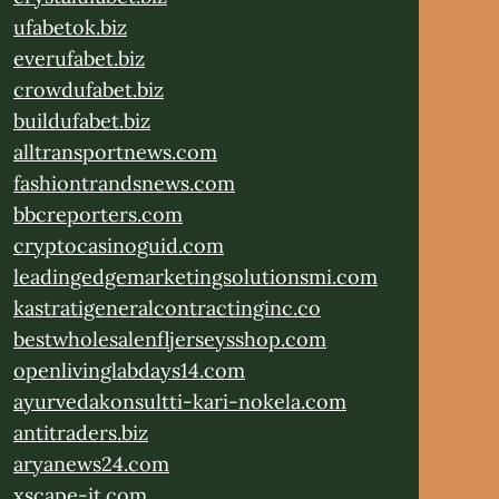
ufabetok.biz
everufabet.biz
crowdufabet.biz
buildufabet.biz
alltransportnews.com
fashiontrandsnews.com
bbcreporters.com
cryptocasinoguid.com
leadingedgemarketingsolutionsmi.com
kastratigeneralcontractinginc.co
bestwholesalenfljerseysshop.com
openlivinglabdays14.com
ayurvedakonsultti-kari-nokela.com
antitraders.biz
aryanews24.com
xscape-it.com