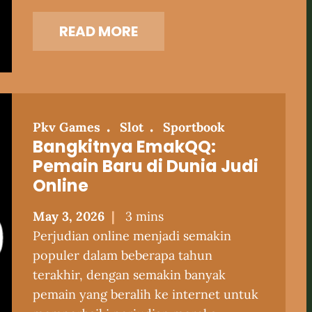
READ MORE
Pkv Games
Slot
Sportbook
Bangkitnya EmakQQ:
Pemain Baru di Dunia Judi
Online
Posted
May 3, 2026
3 mins
on
Perjudian online menjadi semakin
populer dalam beberapa tahun
terakhir, dengan semakin banyak
pemain yang beralih ke internet untuk