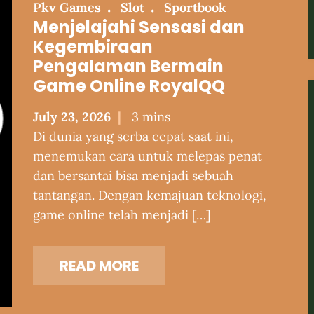
Pkv Games
Slot
Sportbook
Menjelajahi Sensasi dan
Kegembiraan
Pengalaman Bermain
Game Online RoyalQQ
Posted
July 23, 2026
3 mins
on
Di dunia yang serba cepat saat ini,
menemukan cara untuk melepas penat
dan bersantai bisa menjadi sebuah
tantangan. Dengan kemajuan teknologi,
game online telah menjadi […]
READ MORE