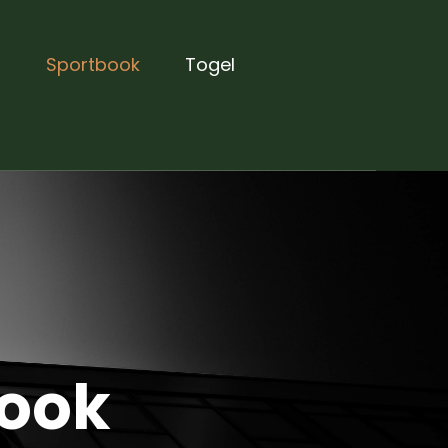
o
Sportbook
Togel
or
ulai, strategi bermain, dan cara meraih kemenangan
ook