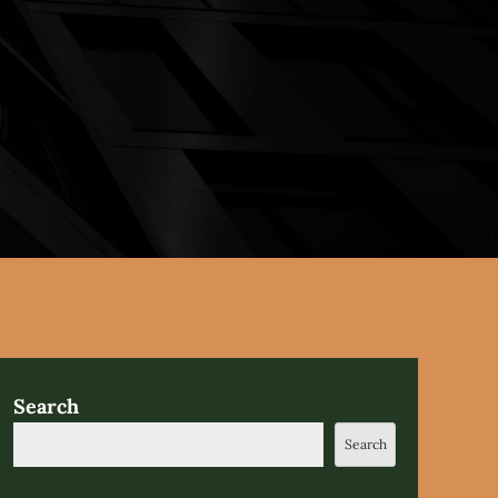
Search
Search