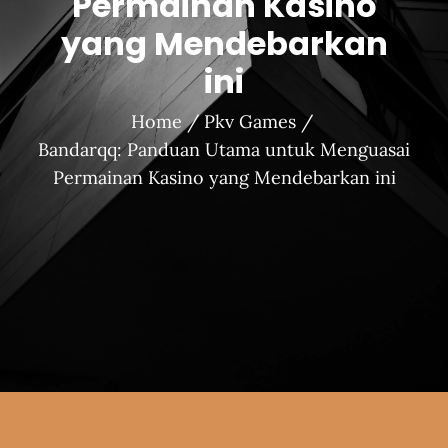
Permainan Kasino
yang Mendebarkan
ini
Home
Pkv Games
Bandarqq: Panduan Utama untuk Menguasai
Permainan Kasino yang Mendebarkan ini