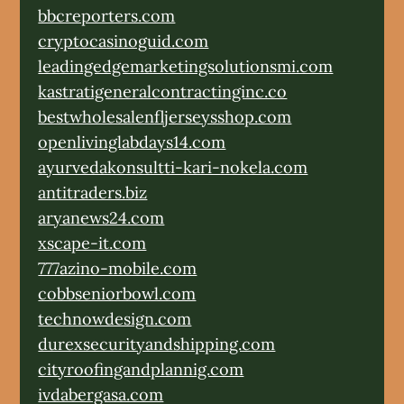
bbcreporters.com
cryptocasinoguid.com
leadingedgemarketingsolutionsmi.com
kastratigeneralcontractinginc.co
bestwholesalenfljerseysshop.com
openlivinglabdays14.com
ayurvedakonsultti-kari-nokela.com
antitraders.biz
aryanews24.com
xscape-it.com
777azino-mobile.com
cobbseniorbowl.com
technowdesign.com
durexsecurityandshipping.com
cityroofingandplannig.com
ivdabergasa.com