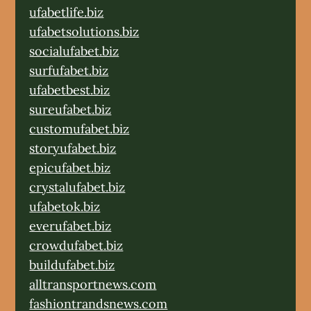
ufabetlife.biz
ufabetsolutions.biz
socialufabet.biz
surfufabet.biz
ufabetbest.biz
sureufabet.biz
customufabet.biz
storyufabet.biz
epicufabet.biz
crystalufabet.biz
ufabetok.biz
everufabet.biz
crowdufabet.biz
buildufabet.biz
alltransportnews.com
fashiontrandsnews.com