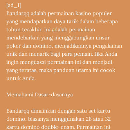
[ad_1]
Bandarqq adalah permainan kasino populer
yang mendapatkan daya tarik dalam beberapa
tahun terakhir. Ini adalah permainan
mendebarkan yang menggabungkan unsur
poker dan domino, menjadikannya pengalaman
unik dan menarik bagi para pemain. Jika Anda
ingin menguasai permainan ini dan menjadi
yang teratas, maka panduan utama ini cocok
untuk Anda.
Memahami Dasar-dasarnya
Bandarqq dimainkan dengan satu set kartu
domino, biasanya menggunakan 28 atau 32
kartu domino double-enam. Permainan ini