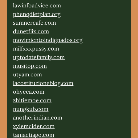
lawinfoadvice.com
phenqdietplan.org
sumnercafe.com
dunetflix.com
movimientoindignados.org
milfxxxpussy.com
uptodatefamily.com
musitop.com
utyam.com
lacostituzioneblog.com
ohyeea.com
zhitiemoe.com
nungkub.com
anotherindian.com
xylemcider.com
taniaetiago.com