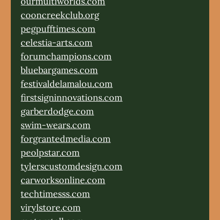
ourmultiworlds.com
cooncreekclub.org
pegpufftimes.com
celestia-arts.com
forumchampions.com
bluebargames.com
festivaldelamalou.com
firstsigninnovations.com
garberdodge.com
swim-wears.com
forgrantedmedia.com
peolpstar.com
tylerscustomdesign.com
carworksonline.com
techtimesss.com
virylstore.com