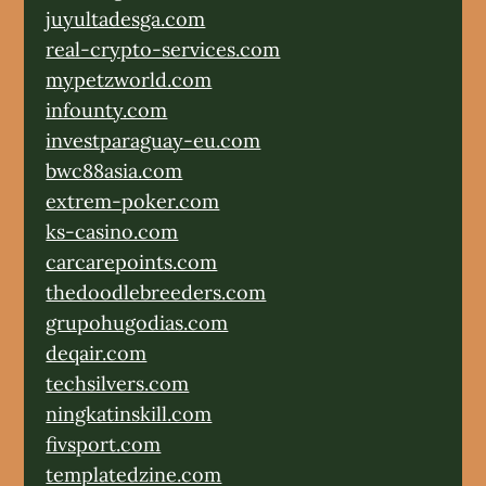
juyultadesga.com
real-crypto-services.com
mypetzworld.com
infounty.com
investparaguay-eu.com
bwc88asia.com
extrem-poker.com
ks-casino.com
carcarepoints.com
thedoodlebreeders.com
grupohugodias.com
deqair.com
techsilvers.com
ningkatinskill.com
fivsport.com
templatedzine.com