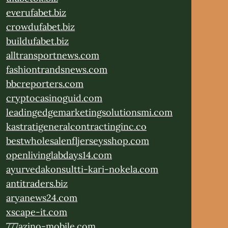
everufabet.biz
crowdufabet.biz
buildufabet.biz
alltransportnews.com
fashiontrandsnews.com
bbcreporters.com
cryptocasinoguid.com
leadingedgemarketingsolutionsmi.com
kastratigeneralcontractinginc.co
bestwholesalenfljerseysshop.com
openlivinglabdays14.com
ayurvedakonsultti-kari-nokela.com
antitraders.biz
aryanews24.com
xscape-it.com
777azino-mobile.com