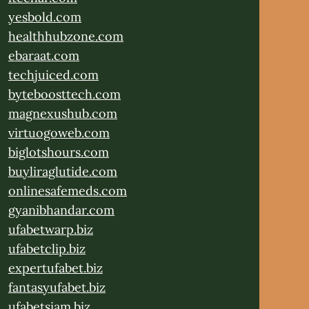
yesbold.com
healthhubzone.com
ebaraat.com
techjuiced.com
byteboosttech.com
magnexushub.com
virtuogoweb.com
biglotshours.com
buyliraglutide.com
onlinesafemeds.com
gyanibhandar.com
ufabetwarp.biz
ufabetclip.biz
expertufabet.biz
fantasyufabet.biz
ufabetsiam.biz