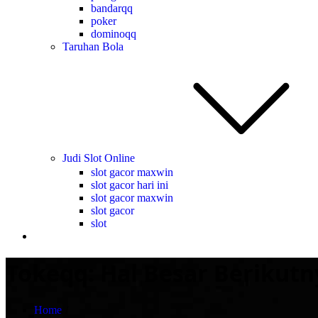
bandarqq
poker
dominoqq
Taruhan Bola
Judi Slot Online
slot gacor maxwin
slot gacor hari ini
slot gacor maxwin
slot gacor
slot
Tokeqq: Hal Besar Berikut
Home