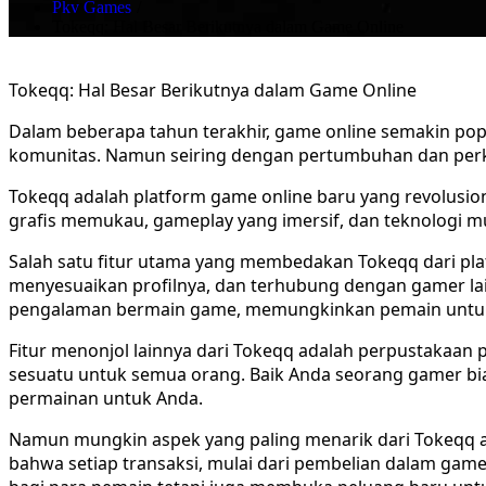
Pkv Games
Tokeqq: Hal Besar Berikutnya dalam Game Online
Tokeqq: Hal Besar Berikutnya dalam Game Online
Dalam beberapa tahun terakhir, game online semakin popu
komunitas. Namun seiring dengan pertumbuhan dan perk
Tokeqq adalah platform game online baru yang revolusi
grafis memukau, gameplay yang imersif, dan teknologi 
Salah satu fitur utama yang membedakan Tokeqq dari plat
menyesuaikan profilnya, dan terhubung dengan gamer lain
pengalaman bermain game, memungkinkan pemain untuk m
Fitur menonjol lainnya dari Tokeqq adalah perpustakaa
sesuatu untuk semua orang. Baik Anda seorang gamer bi
permainan untuk Anda.
Namun mungkin aspek yang paling menarik dari Tokeqq a
bahwa setiap transaksi, mulai dari pembelian dalam game