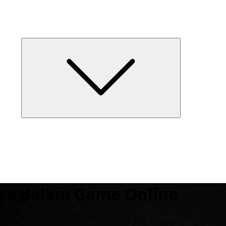
Expand
child
menu
nya dalam Game Online