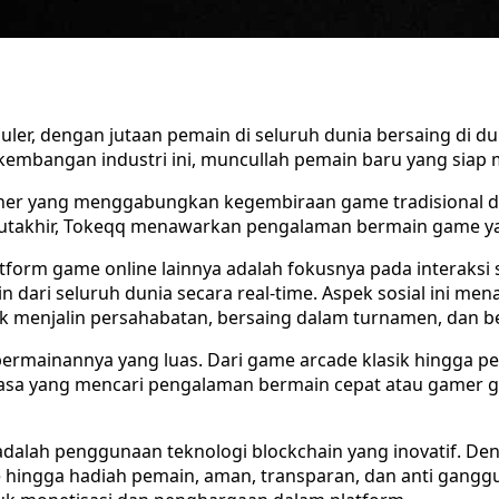
ler, dengan jutaan pemain di seluruh dunia bersaing di du
embangan industri ini, muncullah pemain baru yang sia
oner yang menggabungkan kegembiraan game tradisional de
mutakhir, Tokeqq menawarkan pengalaman bermain game ya
form game online lainnya adalah fokusnya pada interaksi 
 dari seluruh dunia secara real-time. Aspek sosial ini m
enjalin persahabatan, bersaing dalam turnamen, dan ber
n permainannya yang luas. Dari game arcade klasik hingg
asa yang mencari pengalaman bermain cepat atau gamer g
dalah penggunaan teknologi blockchain yang inovatif. D
 hingga hadiah pemain, aman, transparan, dan anti ganggu