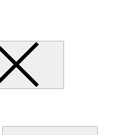
or. Pelajari cara memulai, strategi bermain, dan cara mer
Expand
child