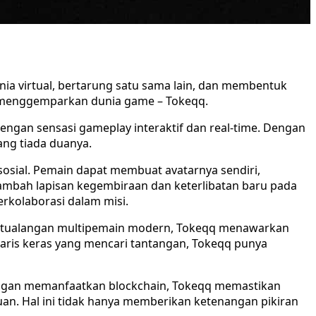
nia virtual, bertarung satu sama lain, dan membentuk
p menggemparkan dunia game – Tokeqq.
ngan sensasi gameplay interaktif dan real-time. Dengan
ng tiada duanya.
sosial. Pemain dapat membuat avatarnya sendiri,
enambah lapisan kegembiraan dan keterlibatan baru pada
kolaborasi dalam misi.
a petualangan multipemain modern, Tokeqq menawarkan
aris keras yang mencari tantangan, Tokeqq punya
engan memanfaatkan blockchain, Tokeqq memastikan
an. Hal ini tidak hanya memberikan ketenangan pikiran