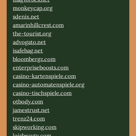
monkeycap.org
sdenix.net
amarinhillcrest.com
the-tourist.org
advogato.net
isafebag.net
bloombergz.com
enterpriseboosts.com
casino-kartenspiele.com
casino-automatenspiele.org
casino-tischspiele.com
otbody.com
jamestrust.net
trenz24.com
skipworking.com
loizbeauty.com