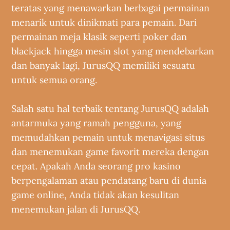
teratas yang menawarkan berbagai permainan
menarik untuk dinikmati para pemain. Dari
permainan meja klasik seperti poker dan
blackjack hingga mesin slot yang mendebarkan
dan banyak lagi, JurusQQ memiliki sesuatu
untuk semua orang.
Salah satu hal terbaik tentang JurusQQ adalah
antarmuka yang ramah pengguna, yang
memudahkan pemain untuk menavigasi situs
dan menemukan game favorit mereka dengan
cepat. Apakah Anda seorang pro kasino
berpengalaman atau pendatang baru di dunia
game online, Anda tidak akan kesulitan
menemukan jalan di JurusQQ.