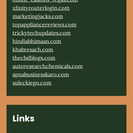
xfinityrouterlogin.com
marketingjacks.com
topappliancereviews.com
trickytechupdates.com
hindiabhimaan.com
khabresach.com
thecbdblogs.com
autoresearchchemicals.com
apnabusinesskaro.com
suleckiego.com
Links