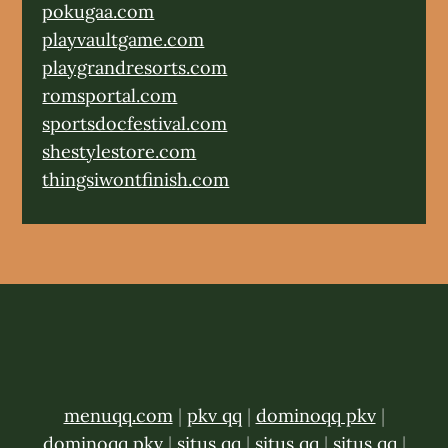
pokugaa.com
playvaultgame.com
playgrandresorts.com
romsportal.com
sportsdocfestival.com
shestylestore.com
thingsiwontfinish.com
menuqq.com
|
pkv qq
|
dominoqq pkv
|
dominoqq pkv
|
situs qq
|
situs qq
|
situs qq
|