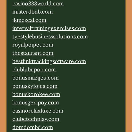
casino888world.com
misterdbnb.com
jkmezcal.com
intervaltrainingexercises.com
tyestylebusinesssolutions.com
royalpoipet.com
thestaurant.com
bestlinktrackingsoftware.com
clublubupoo.com
bonusmazijeu.com
bonuskyfojea.com
bonuskorokee.com
bonusgexipoy.com
casinorelaxluxe.com
clubetechplay.com
domdombd.com