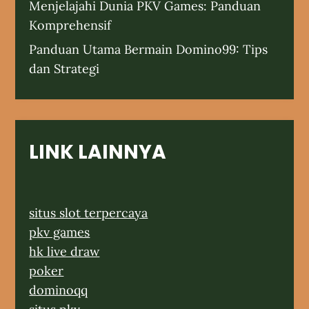
Menjelajahi Dunia PKV Games: Panduan
Komprehensif
Panduan Utama Bermain Domino99: Tips
dan Strategi
LINK LAINNYA
situs slot terpercaya
pkv games
hk live draw
poker
dominoqq