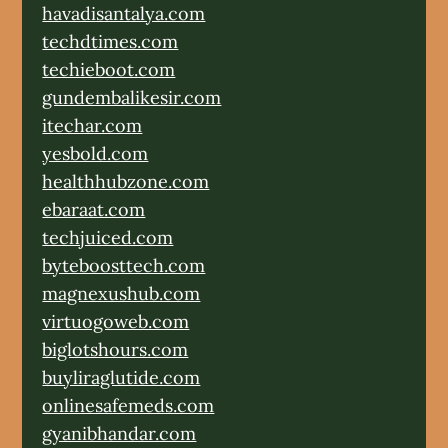
havadisantalya.com
techdtimes.com
techieboot.com
gundembalikesir.com
itechar.com
yesbold.com
healthhubzone.com
ebaraat.com
techjuiced.com
byteboosttech.com
magnexushub.com
virtuogoweb.com
biglotshours.com
buyliraglutide.com
onlinesafemeds.com
gyanibhandar.com