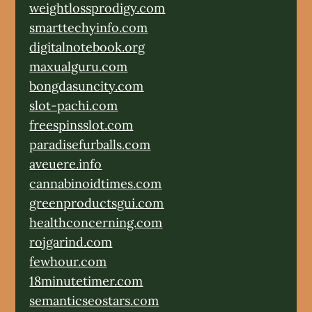
weightlossprodigy.com
smarttechyinfo.com
digitalnotebook.org
maxualguru.com
bongdasuncity.com
slot-pachi.com
freespinsslot.com
paradisefurballs.com
aveuere.info
cannabinoidtimes.com
greenproductsgui.com
healthconcerning.com
rojgarind.com
fewhour.com
18minutetimer.com
semanticseostars.com