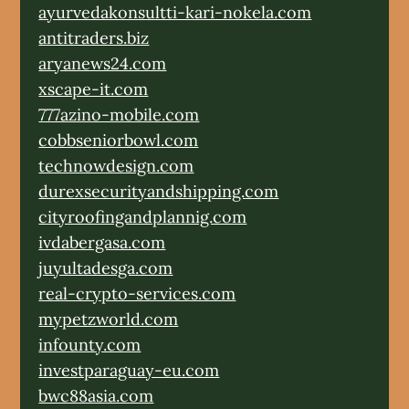
ayurvedakonsultti-kari-nokela.com
antitraders.biz
aryanews24.com
xscape-it.com
777azino-mobile.com
cobbseniorbowl.com
technowdesign.com
durexsecurityandshipping.com
cityroofingandplannig.com
ivdabergasa.com
juyultadesga.com
real-crypto-services.com
mypetzworld.com
infounty.com
investparaguay-eu.com
bwc88asia.com