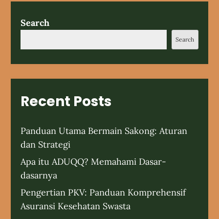
Search
Search
Recent Posts
Panduan Utama Bermain Sakong: Aturan
dan Strategi
Apa itu ADUQQ? Memahami Dasar-
dasarnya
Pengertian PKV: Panduan Komprehensif
Asuransi Kesehatan Swasta