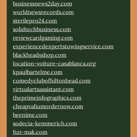
businessnews2day.com
worldnewsrecords.com
sterilepro24.com
solidtechbusiness.com
reviewcardgaming.com
experiencedexpertstowingservice.com
blackheadsshop.com
location-voiture-casablanca.org
kpaulbartelme.com
comedyclubofhiltonhead.com
virtualartsassistant.com
theprimeinfographics.com
cheapvaliumordernow.com
beenime.com
sodecia-kemmerich.com
fun-mak.com