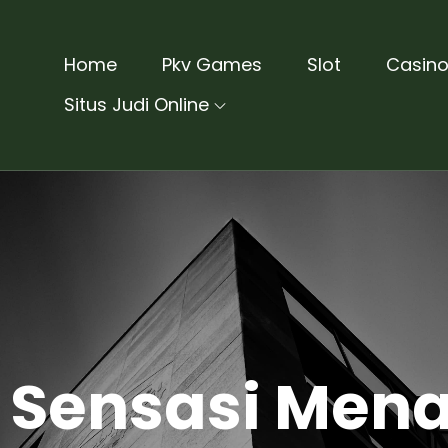
Home
Pkv Games
Slot
Casin
ap Bermain di Agen Slot Gac
untuk bermain di agen slot gacor. Pelajari cara mem
Situs Judi Online
 Sensasi Mena