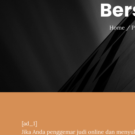
Be
Home
P
[ad_1]
Jika Anda penggemar judi online dan menyu