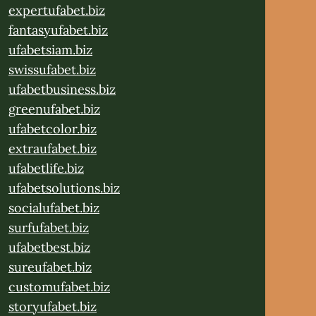
expertufabet.biz
fantasyufabet.biz
ufabetsiam.biz
swissufabet.biz
ufabetbusiness.biz
greenufabet.biz
ufabetcolor.biz
extraufabet.biz
ufabetlife.biz
ufabetsolutions.biz
socialufabet.biz
surfufabet.biz
ufabetbest.biz
sureufabet.biz
customufabet.biz
storyufabet.biz