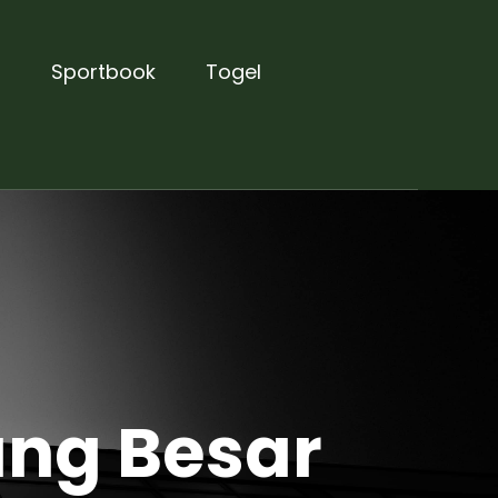
o
Sportbook
Togel
or
ulai, strategi bermain, dan cara meraih kemenangan
ng Besar