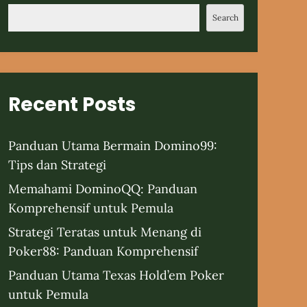
Search
Recent Posts
Panduan Utama Bermain Domino99:
Tips dan Strategi
Memahami DominoQQ: Panduan
Komprehensif untuk Pemula
Strategi Teratas untuk Menang di
Poker88: Panduan Komprehensif
Panduan Utama Texas Hold’em Poker
untuk Pemula