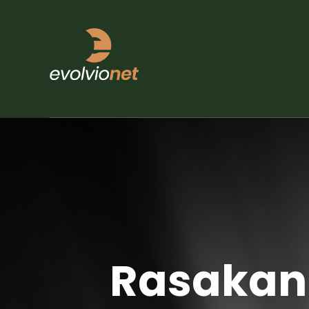
Skip
to
content
Panduan Lengk
Dapatkan panduan lengkap 
di setiap permainan slot.
Rasakan