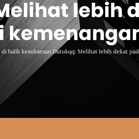
Melihat lebih 
gi kemenanga
 di balik kesuksesan Datukqq: Melihat lebih dekat p