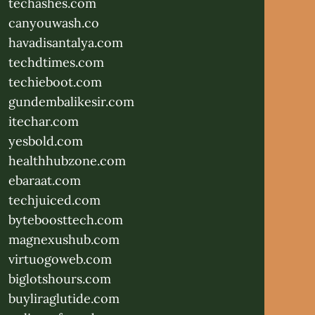
techashes.com
canyouwash.co
havadisantalya.com
techdtimes.com
techieboot.com
gundembalikesir.com
itechar.com
yesbold.com
healthhubzone.com
ebaraat.com
techjuiced.com
byteboosttech.com
magnexushub.com
virtuogoweb.com
biglotshours.com
buyliraglutide.com