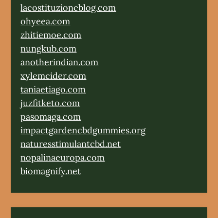
lacostituzioneblog.com
ohyeea.com
zhitiemoe.com
nungkub.com
anotherindian.com
xylemcider.com
taniaetiago.com
juzfitketo.com
pasomaga.com
impactgardencbdgummies.org
naturesstimulantcbd.net
nopalinaeuropa.com
biomagnify.net