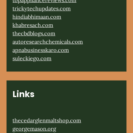
topappliancereviews.com
trickytechupdates.com
hindiabhimaan.com
khabresach.com
thecbdblogs.com
autoresearchchemicals.com
apnabusinesskaro.com
suleckiego.com
Links
thecedarglenmaltshop.com
georgemason.org