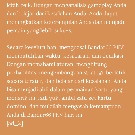
lebih baik. Dengan menganalisis gameplay Anda
dan belajar dari kesalahan Anda, Anda dapat
meningkatkan keterampilan Anda dan menjadi
pemain yang lebih sukses.
Secara keseluruhan, menguasai Bandar66 PKV
membutuhkan waktu, kesabaran, dan dedikasi.
Dengan memahami aturan, menghitung
probabilitas, mengembangkan strategi, berlatih
secara teratur, dan belajar dari kesalahan, Anda
bisa menjadi ahli dalam permainan kartu yang
menarik ini. Jadi yuk, ambil satu set kartu
domino, dan mulailah mengasah kemampuan
Anda di Bandar66 PKV hari ini!
[ad_2]