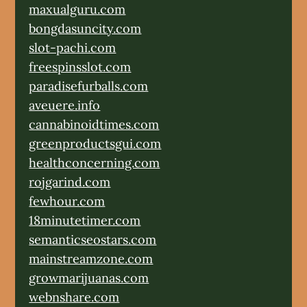
maxualguru.com
bongdasuncity.com
slot-pachi.com
freespinsslot.com
paradisefurballs.com
aveuere.info
cannabinoidtimes.com
greenproductsgui.com
healthconcerning.com
rojgarind.com
fewhour.com
18minutetimer.com
semanticseostars.com
mainstreamzone.com
growmarijuanas.com
webnshare.com