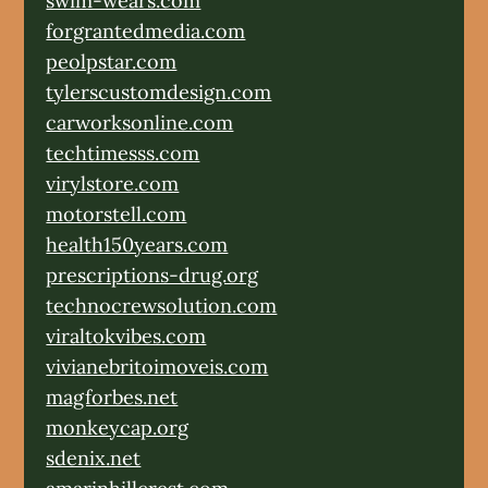
swim-wears.com
forgrantedmedia.com
peolpstar.com
tylerscustomdesign.com
carworksonline.com
techtimesss.com
virylstore.com
motorstell.com
health150years.com
prescriptions-drug.org
technocrewsolution.com
viraltokvibes.com
vivianebritoimoveis.com
magforbes.net
monkeycap.org
sdenix.net