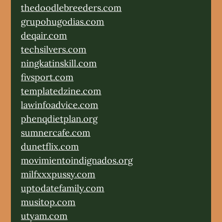
thedoodlebreeders.com
grupohugodias.com
deqair.com
techsilvers.com
ningkatinskill.com
fivsport.com
templatedzine.com
lawinfoadvice.com
phenqdietplan.org
sumnercafe.com
dunetflix.com
movimientoindignados.org
milfxxxpussy.com
uptodatefamily.com
musitop.com
utyam.com