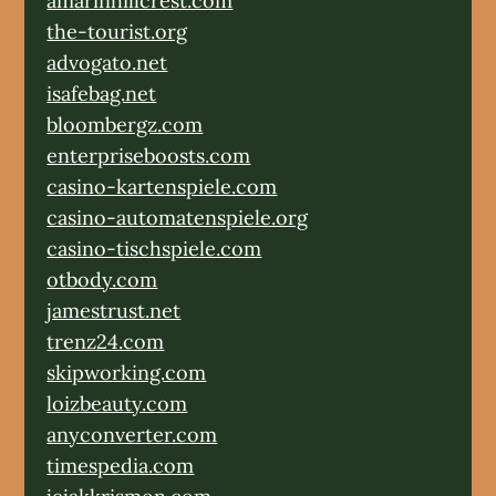
amarinhillcrest.com
the-tourist.org
advogato.net
isafebag.net
bloombergz.com
enterpriseboosts.com
casino-kartenspiele.com
casino-automatenspiele.org
casino-tischspiele.com
otbody.com
jamestrust.net
trenz24.com
skipworking.com
loizbeauty.com
anyconverter.com
timespedia.com