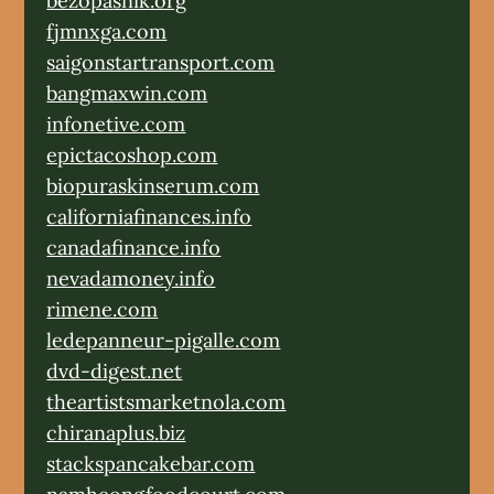
bezopasnik.org
fjmnxga.com
saigonstartransport.com
bangmaxwin.com
infonetive.com
epictacoshop.com
biopuraskinserum.com
californiafinances.info
canadafinance.info
nevadamoney.info
rimene.com
ledepanneur-pigalle.com
dvd-digest.net
theartistsmarketnola.com
chiranaplus.biz
stackspancakebar.com