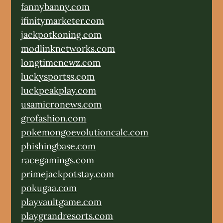
fannybanny.com
ifinitymarketer.com
jackpotkoning.com
modlinknetworks.com
longtimenewz.com
luckysportss.com
luckpeakplay.com
usamicronews.com
grofashion.com
pokemongoevolutioncalc.com
phishingbase.com
racegamings.com
primejackpotstay.com
pokugaa.com
playvaultgame.com
playgrandresorts.com