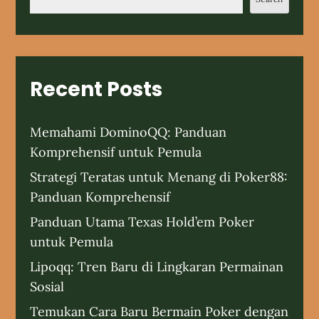
Recent Posts
Memahami DominoQQ: Panduan
Komprehensif untuk Pemula
Strategi Teratas untuk Menang di Poker88:
Panduan Komprehensif
Panduan Utama Texas Hold’em Poker
untuk Pemula
Lipoqq: Tren Baru di Lingkaran Permainan
Sosial
Temukan Cara Baru Bermain Poker dengan