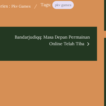
Tags:
pkv games
ries
ries :
Pkv Games
Bandarjudiqq: Masa Depan Permainan
Online Telah Tiba