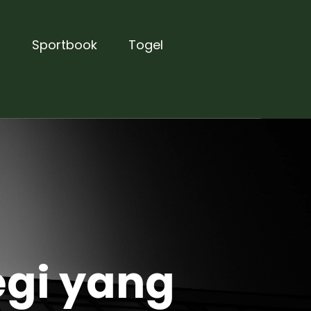
o
Sportbook
Togel
or
ulai, strategi bermain, dan cara meraih kemenangan
egi yang