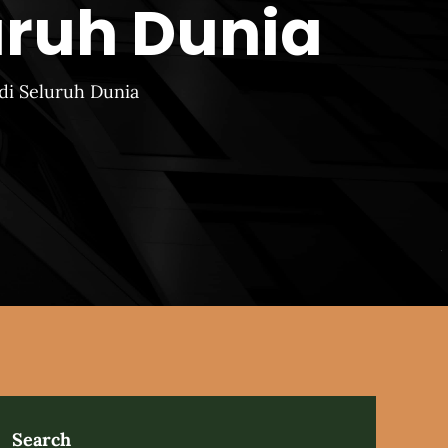
uruh Dunia
di Seluruh Dunia
Search