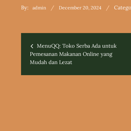
Posted
Catego
By:
Catego
admin
December 20, 2024
on
:
Post
MenuQQ: Toko Serba Ada untuk
navigation
Pemesanan Makanan Online yang
Mudah dan Lezat