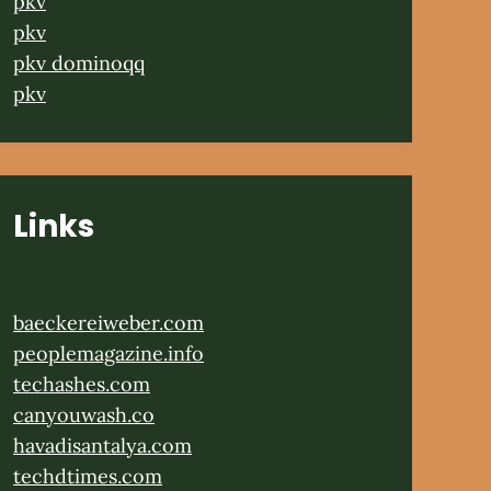
pkv
pkv
pkv dominoqq
pkv
Links
baeckereiweber.com
peoplemagazine.info
techashes.com
canyouwash.co
havadisantalya.com
techdtimes.com