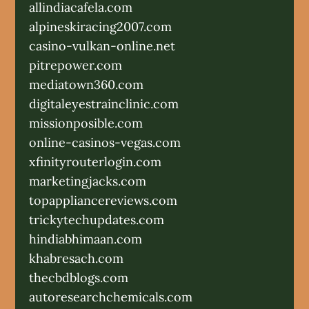
allindiacafela.com
alpineskiracing2007.com
casino-vulkan-online.net
pitrepower.com
mediatown360.com
digitaleyestrainclinic.com
missionposible.com
online-casinos-vegas.com
xfinityrouterlogin.com
marketingjacks.com
topappliancereviews.com
trickytechupdates.com
hindiabhimaan.com
khabresach.com
thecbdblogs.com
autoresearchchemicals.com