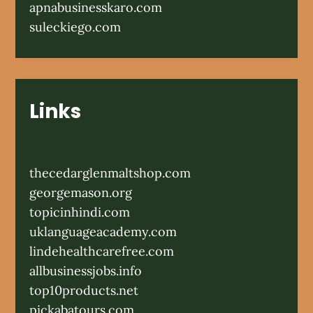
apnabusinesskaro.com
suleckiego.com
Links
thecedarglenmaltshop.com
georgemason.org
topicinhindi.com
uklanguageacademy.com
lindehealthcarefree.com
allbusinessjobs.info
top10products.net
pickabatours.com