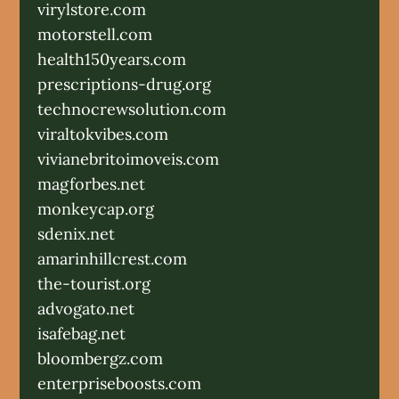
virylstore.com
motorstell.com
health150years.com
prescriptions-drug.org
technocrewsolution.com
viraltokvibes.com
vivianebritoimoveis.com
magforbes.net
monkeycap.org
sdenix.net
amarinhillcrest.com
the-tourist.org
advogato.net
isafebag.net
bloombergz.com
enterpriseboosts.com