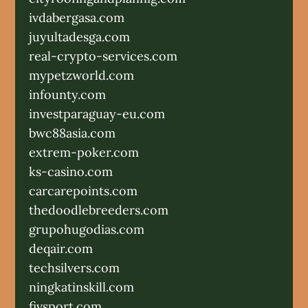
ivdabergasa.com
juyultadesga.com
real-crypto-services.com
mypetzworld.com
infounty.com
investparaguay-eu.com
bwc88asia.com
extrem-poker.com
ks-casino.com
carcarepoints.com
thedoodlebreeders.com
grupohugodias.com
deqair.com
techsilvers.com
ningkatinskill.com
fivsport.com