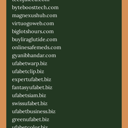
byteboosttech.com
magnexushub.com
virtuogoweb.com
biglotshours.com
buyliraglutide.com
onlinesafemeds.com
gyanibhandar.com
ufabetwarp.biz
ufabetclip.biz
expertufabet.biz
fantasyufabet.biz
ufabetsiam.biz
swissufabet.biz
ufabetbusiness.biz
greenufabet.biz
ufabetcolor.biz