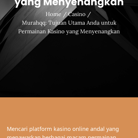
yang Menyenangkan
Home
Casino
Murahqq: Tujuan Utama Anda untuk
Permainan Kasino yang Menyenangkan
Mencari platform kasino online andal yang
menawarkan berbagai macam permainan