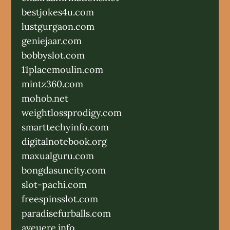
bestjokes4u.com
lustgurgaon.com
geniejaar.com
bobbyslot.com
11placemoulin.com
mintz360.com
mohob.net
weightlossprodigy.com
smarttechyinfo.com
digitalnotebook.org
maxualguru.com
bongdasuncity.com
slot-pachi.com
freespinsslot.com
paradisefurballs.com
aveuere.info