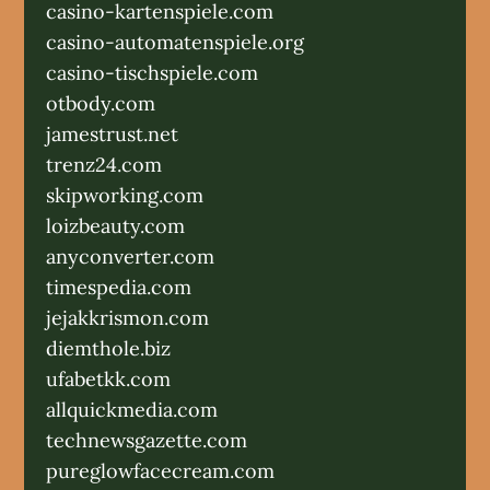
casino-kartenspiele.com
casino-automatenspiele.org
casino-tischspiele.com
otbody.com
jamestrust.net
trenz24.com
skipworking.com
loizbeauty.com
anyconverter.com
timespedia.com
jejakkrismon.com
diemthole.biz
ufabetkk.com
allquickmedia.com
technewsgazette.com
pureglowfacecream.com