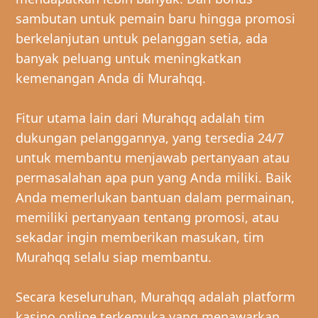
sambutan untuk pemain baru hingga promosi
berkelanjutan untuk pelanggan setia, ada
banyak peluang untuk meningkatkan
kemenangan Anda di Murahqq.
Fitur utama lain dari Murahqq adalah tim
dukungan pelanggannya, yang tersedia 24/7
untuk membantu menjawab pertanyaan atau
permasalahan apa pun yang Anda miliki. Baik
Anda memerlukan bantuan dalam permainan,
memiliki pertanyaan tentang promosi, atau
sekadar ingin memberikan masukan, tim
Murahqq selalu siap membantu.
Secara keseluruhan, Murahqq adalah platform
kasino online terkemuka yang menawarkan