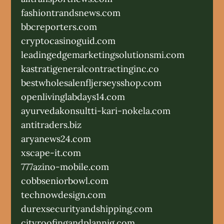
fashiontrandsnews.com
bbcreporters.com
cryptocasinoguid.com
leadingedgemarketingsolutionsmi.com
kastratigeneralcontractinginc.co
bestwholesalenfljerseysshop.com
openlivinglabdays14.com
ayurvedakonsultti-kari-nokela.com
antitraders.biz
aryanews24.com
xscape-it.com
777azino-mobile.com
cobbseniorbowl.com
technowdesign.com
durexsecurityandshipping.com
cityroofingandplannig.com