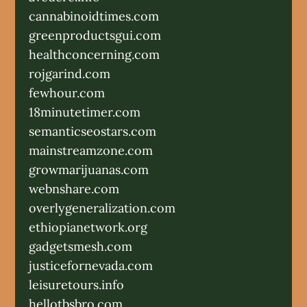
cannabinoidtimes.com
greenproductsgui.com
healthconcerning.com
rojgarind.com
fewhour.com
18minutetimer.com
semanticseostars.com
mainstreamzone.com
growmarijuanas.com
webnshare.com
overlygeneralization.com
ethiopianetwork.org
gadgetsmesh.com
justicefornevada.com
leisuretours.info
hellotbsbro.com