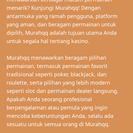
menarik? Kunjungi Murahqq! Dengan
antarmuka yang ramah pengguna, platform
yang aman, dan beragam permainan untuk
dipilih, Murahqq adalah tujuan utama Anda
untuk segala hal tentang kasino.
Murahqq menawarkan beragam pilihan
permainan, termasuk permainan favorit
tradisional seperti poker, blackjack, dan
roulette, serta pilihan yang lebih modern
seperti slot dan permainan dealer langsung.
Apakah Anda seorang profesional
berpengalaman atau pemula yang ingin
mencoba keberuntungan Anda, selalu ada
sesuatu untuk semua orang di Murahqq.