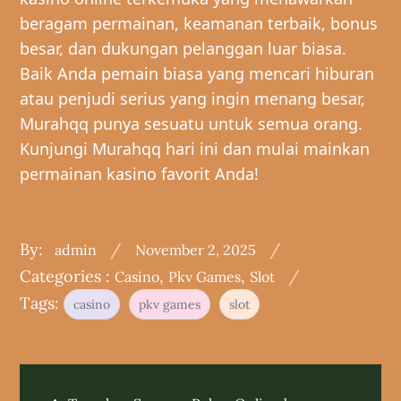
beragam permainan, keamanan terbaik, bonus
besar, dan dukungan pelanggan luar biasa.
Baik Anda pemain biasa yang mencari hiburan
atau penjudi serius yang ingin menang besar,
Murahqq punya sesuatu untuk semua orang.
Kunjungi Murahqq hari ini dan mulai mainkan
permainan kasino favorit Anda!
Posted
By:
admin
November 2, 2025
on
Categories
Categories :
,
,
Casino
Pkv Games
Slot
:
Tags:
casino
pkv games
slot
Post