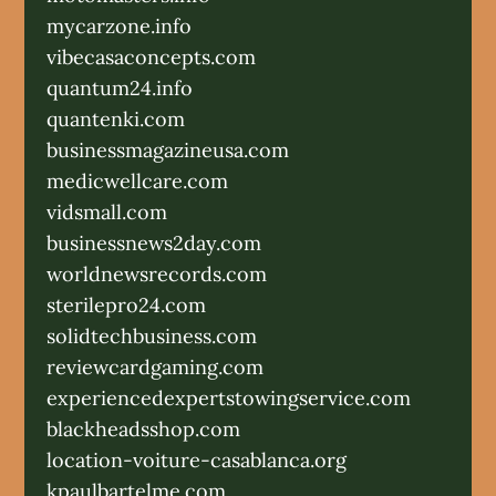
mycarzone.info
vibecasaconcepts.com
quantum24.info
quantenki.com
businessmagazineusa.com
medicwellcare.com
vidsmall.com
businessnews2day.com
worldnewsrecords.com
sterilepro24.com
solidtechbusiness.com
reviewcardgaming.com
experiencedexpertstowingservice.com
blackheadsshop.com
location-voiture-casablanca.org
kpaulbartelme.com