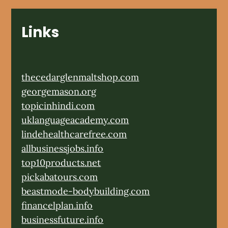
Links
thecedarglenmaltshop.com
georgemason.org
topicinhindi.com
uklanguageacademy.com
lindehealthcarefree.com
allbusinessjobs.info
top10products.net
pickabatours.com
beastmode-bodybuilding.com
financelplan.info
businessfuture.info