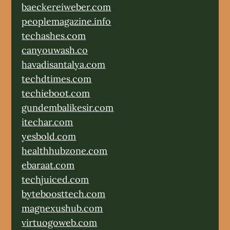
baeckereiweber.com
peoplemagazine.info
techashes.com
canyouwash.co
havadisantalya.com
techdtimes.com
techieboot.com
gundembalikesir.com
itechar.com
yesbold.com
healthhubzone.com
ebaraat.com
techjuiced.com
byteboosttech.com
magnexushub.com
virtuogoweb.com