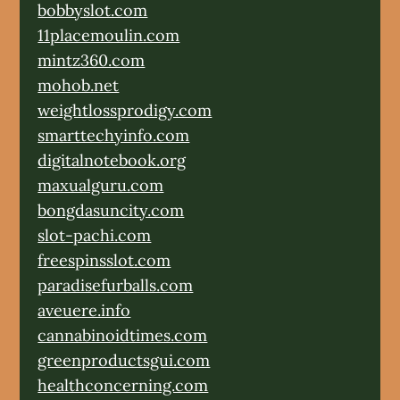
bobbyslot.com
11placemoulin.com
mintz360.com
mohob.net
weightlossprodigy.com
smarttechyinfo.com
digitalnotebook.org
maxualguru.com
bongdasuncity.com
slot-pachi.com
freespinsslot.com
paradisefurballs.com
aveuere.info
cannabinoidtimes.com
greenproductsgui.com
healthconcerning.com