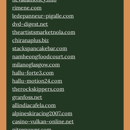
rimene.com
ledepanneur-pigalle.com
dvd-digest.net
theartistsmarketnola.com
chiranaplus.biz
stackspancakebar.com
namheongfoodcourt.com
milanoglasgow.com
hallu-forte3.com
hallu-motion24.com
therockskippers.com
granfoss.net
allindiacafela.com
alpineskiracing2007.com
casino-vulkan-online.net
pitrepower.com