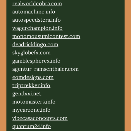
realworldcobra.com
automachine.info
autospeedsters.info
wagerchampion.info
monomousumicontest.com
deadricklingo.com
skyglobefx.com
gamblespherex.info
agentur-ramsenthaler.com
eomdesigns.com
triptrekker.info
gendxxi.net
motomasters.info
mycarzone.info
vibecasaconcepts.com
quantum24.info