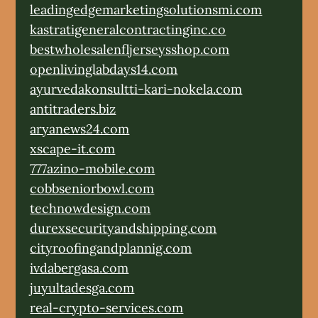
leadingedgemarketingsolutionsmi.com
kastratigeneralcontractinginc.co
bestwholesalenfljerseysshop.com
openlivinglabdays14.com
ayurvedakonsultti-kari-nokela.com
antitraders.biz
aryanews24.com
xscape-it.com
777azino-mobile.com
cobbseniorbowl.com
technowdesign.com
durexsecurityandshipping.com
cityroofingandplannig.com
ivdabergasa.com
juyultadesga.com
real-crypto-services.com