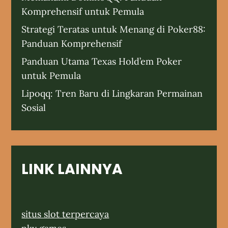
Komprehensif untuk Pemula
Strategi Teratas untuk Menang di Poker88:
Panduan Komprehensif
Panduan Utama Texas Hold’em Poker
untuk Pemula
Lipoqq: Tren Baru di Lingkaran Permainan
Sosial
LINK LAINNYA
situs slot terpercaya