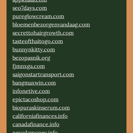
seo7days.com
pureglowcream.com
bloemenbezorgenvandaag.com
secrettohairgrowth.com
tasteofthaitogo.com
bunnynkitty.com
bezopasnik.org
fjmnxga.com
saigonstartransport.com
bangmaxwin.com
infonetive.com
epictacoshop.com
biopuraskinserum.com
californiafinances.info
canadafinance.info
nevadamoney.info