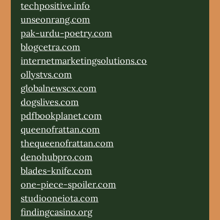
techpositive.info
unseonrang.com
pak-urdu-poetry.com
blogcetra.com
internetmarketingsolutions.co
ollystvs.com
globalnewscx.com
dogslives.com
pdfbookplanet.com
queenofrattan.com
thequeenofrattan.com
denohubpro.com
blades-knife.com
one-piece-spoiler.com
studiooneiota.com
findingcasino.org