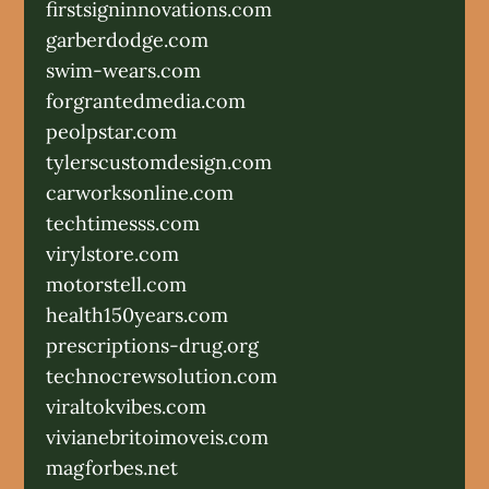
firstsigninnovations.com
garberdodge.com
swim-wears.com
forgrantedmedia.com
peolpstar.com
tylerscustomdesign.com
carworksonline.com
techtimesss.com
virylstore.com
motorstell.com
health150years.com
prescriptions-drug.org
technocrewsolution.com
viraltokvibes.com
vivianebritoimoveis.com
magforbes.net