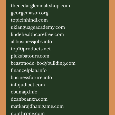
thecedarglenmaltshop.com
georgemason.org
topicinhindi.com
uklanguageacademy.com
lindehealthcarefree.com
allbusinessjobs.info
top10products.net
pickabatours.com
beastmode-bodybuilding.com
financelplan.info
businessfuture.info
infojudibet.com
cbdmap.info
deanbeanxn.com
matkarajdhanigame.com
popthrone.com