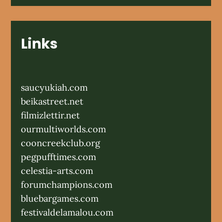
Links
saucyukiah.com
beikastreet.net
filmizlettir.net
ourmultiworlds.com
cooncreekclub.org
pegpufftimes.com
celestia-arts.com
forumchampions.com
bluebargames.com
festivaldelamalou.com