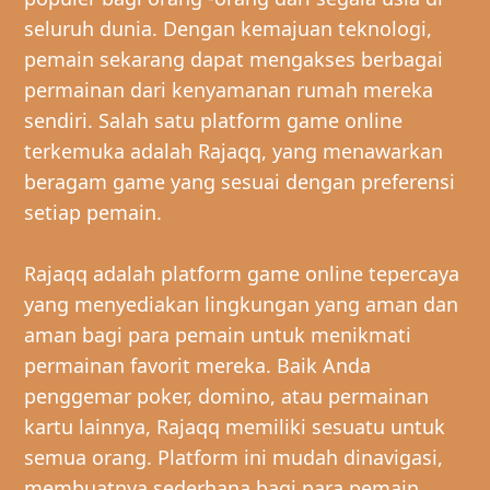
seluruh dunia. Dengan kemajuan teknologi,
pemain sekarang dapat mengakses berbagai
permainan dari kenyamanan rumah mereka
sendiri. Salah satu platform game online
terkemuka adalah Rajaqq, yang menawarkan
beragam game yang sesuai dengan preferensi
setiap pemain.
Rajaqq adalah platform game online tepercaya
yang menyediakan lingkungan yang aman dan
aman bagi para pemain untuk menikmati
permainan favorit mereka. Baik Anda
penggemar poker, domino, atau permainan
kartu lainnya, Rajaqq memiliki sesuatu untuk
semua orang. Platform ini mudah dinavigasi,
membuatnya sederhana bagi para pemain