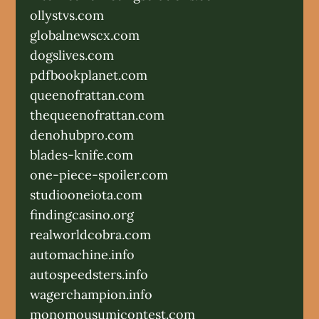
ollystvs.com
globalnewscx.com
dogslives.com
pdfbookplanet.com
queenofrattan.com
thequeenofrattan.com
denohubpro.com
blades-knife.com
one-piece-spoiler.com
studiooneiota.com
findingcasino.org
realworldcobra.com
automachine.info
autospeedsters.info
wagerchampion.info
monomousumicontest.com