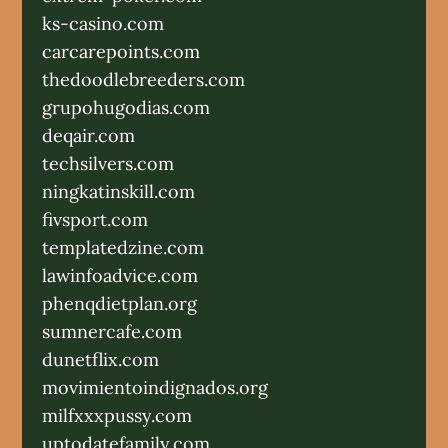
ks-casino.com
carcarepoints.com
thedoodlebreeders.com
grupohugodias.com
deqair.com
techsilvers.com
ningkatinskill.com
fivsport.com
templatedzine.com
lawinfoadvice.com
phenqdietplan.org
sumnercafe.com
dunetflix.com
movimientoindignados.org
milfxxxpussy.com
uptodatefamily.com