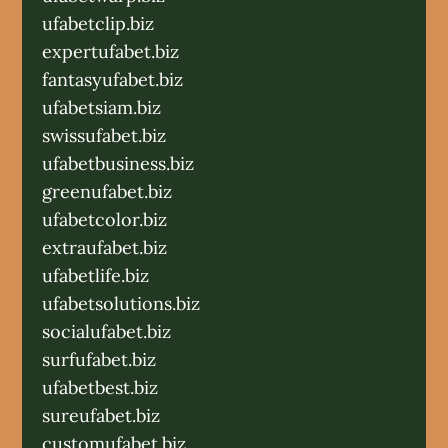
ufabetclip.biz
expertufabet.biz
fantasyufabet.biz
ufabetsiam.biz
swissufabet.biz
ufabetbusiness.biz
greenufabet.biz
ufabetcolor.biz
extraufabet.biz
ufabetlife.biz
ufabetsolutions.biz
socialufabet.biz
surfufabet.biz
ufabetbest.biz
sureufabet.biz
customufabet.biz