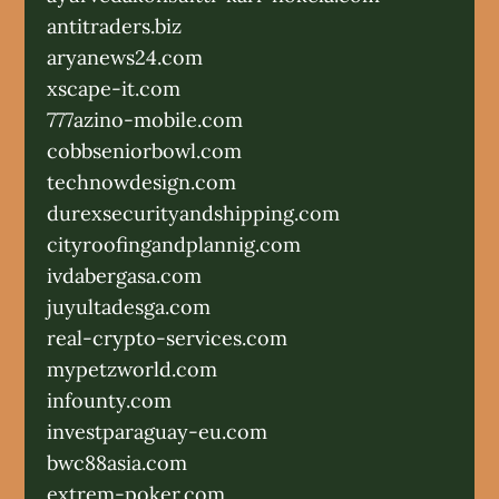
antitraders.biz
aryanews24.com
xscape-it.com
777azino-mobile.com
cobbseniorbowl.com
technowdesign.com
durexsecurityandshipping.com
cityroofingandplannig.com
ivdabergasa.com
juyultadesga.com
real-crypto-services.com
mypetzworld.com
infounty.com
investparaguay-eu.com
bwc88asia.com
extrem-poker.com