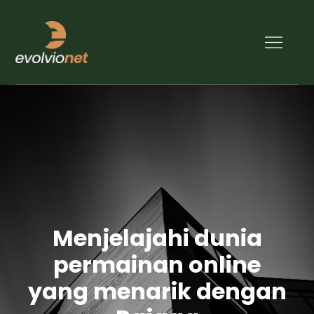
Skip
to
content
Panduan Lengkap
Dapatkan panduan lengkap untuk bermain
Bermain di Agen Slot
di agen slot gacor. Pelajari cara memulai,
Gacor
strategi bermain, dan cara meraih
kemenangan di setiap permainan slot.
Menjelajahi dunia
permainan online
yang menarik dengan