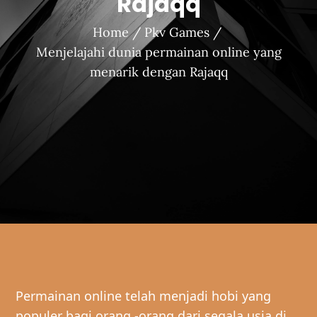
Rajaqq
Home
Pkv Games
Menjelajahi dunia permainan online yang
menarik dengan Rajaqq
Permainan online telah menjadi hobi yang
populer bagi orang -orang dari segala usia di