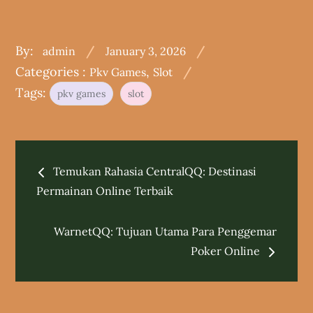
Posted
By:
admin
January 3, 2026
on
Categories
Categories :
,
Pkv Games
Slot
:
Tags:
pkv games
slot
Post
Temukan Rahasia CentralQQ: Destinasi
navigation
Permainan Online Terbaik
WarnetQQ: Tujuan Utama Para Penggemar
Poker Online