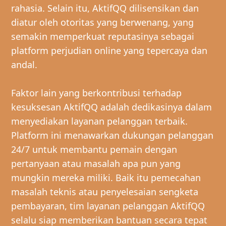
rahasia. Selain itu, AktifQQ dilisensikan dan
diatur oleh otoritas yang berwenang, yang
semakin memperkuat reputasinya sebagai
platform perjudian online yang tepercaya dan
andal.
Faktor lain yang berkontribusi terhadap
kesuksesan AktifQQ adalah dedikasinya dalam
menyediakan layanan pelanggan terbaik.
Platform ini menawarkan dukungan pelanggan
24/7 untuk membantu pemain dengan
pertanyaan atau masalah apa pun yang
mungkin mereka miliki. Baik itu pemecahan
masalah teknis atau penyelesaian sengketa
pembayaran, tim layanan pelanggan AktifQQ
selalu siap memberikan bantuan secara tepat