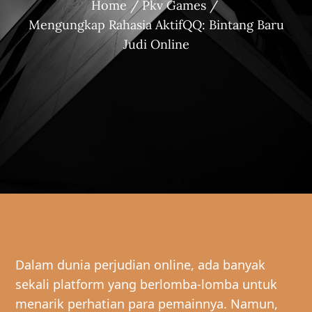
Home
Pkv Games
Mengungkap Rahasia AktifQQ: Bintang Baru
Judi Online
Dalam dunia perjudian online, ada banyak
sekali platform yang berlomba-lomba untuk
menarik perhatian para pemainnya. Namun,