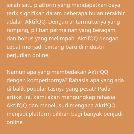
salah satu platform yang mendapatkan daya
tarik signifikan dalam beberapa bulan terakhir
adalah AktifQQ. Dengan antarmukanya yang
ramping, pilihan permainan yang beragam,
dan bonus yang melimpah, AktifQQ dengan
cepat menjadi bintang baru di industri
perjudian online.
Namun apa yang membedakan AktifQQ
dengan kompetitornya? Rahasia apa yang ada
di balik popularitasnya yang pesat? Pada
artikel ini, kami akan mengungkap rahasia
AktifQQ dan menelusuri mengapa AktifQQ
menjadi platform pilihan bagi banyak penjudi
online.