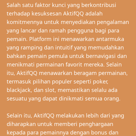
Salah satu faktor kunci yang berkontribusi
terhadap kesuksesan AktifQQ adalah
komitmennya untuk menyediakan pengalaman
yang lancar dan ramah pengguna bagi para
pemain. Platform ini menawarkan antarmuka
yang ramping dan intuitif yang memudahkan
bahkan pemain pemula untuk bernavigasi dan
menikmati permainan favorit mereka. Selain
itu, AktifQQ menawarkan beragam permainan,
termasuk pilihan populer seperti poker,
blackjack, dan slot, memastikan selalu ada
sesuatu yang dapat dinikmati semua orang.
Selain itu, AktifQQ melakukan lebih dari yang
diharapkan untuk memberi penghargaan
kepada para pemainnya dengan bonus dan