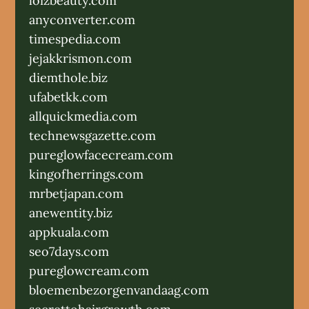
loizbeauty.com
anyconverter.com
timespedia.com
jejakkrismon.com
diemthole.biz
ufabetkk.com
allquickmedia.com
technewsgazette.com
pureglowfacecream.com
kingofherrings.com
mrbetjapan.com
anewentity.biz
appkuala.com
seo7days.com
pureglowcream.com
bloemenbezorgenvandaag.com