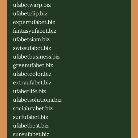
ufabetwarp.biz
ufabetclip.biz
expertufabet.biz
fantasyufabet.biz
ufabetsiam.biz
swissufabet.biz
ufabetbusiness.biz
greenufabet.biz
ufabetcolor.biz
extraufabet.biz
ufabetlife.biz
ufabetsolutions.biz
socialufabet.biz
surfufabet.biz
ufabetbest.biz
sureufabet.biz