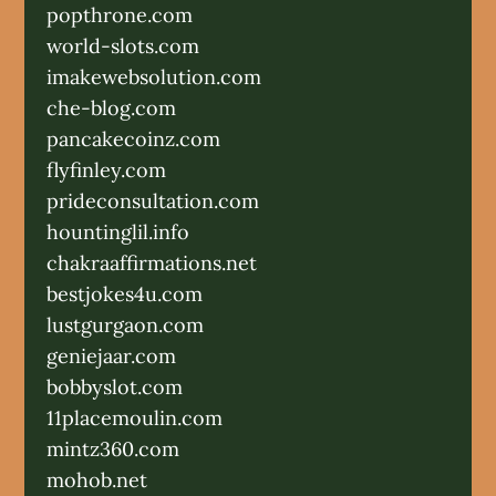
popthrone.com
world-slots.com
imakewebsolution.com
che-blog.com
pancakecoinz.com
flyfinley.com
prideconsultation.com
hountinglil.info
chakraaffirmations.net
bestjokes4u.com
lustgurgaon.com
geniejaar.com
bobbyslot.com
11placemoulin.com
mintz360.com
mohob.net