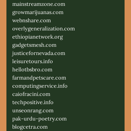
mainstreamzone.com
growmarijuanas.com
webnshare.com
overlygeneralization.com
ethiopianetwork.org
gadgetsmesh.com
justicefornevada.com
leisuretours.info
hellotbsbro.com
farmandpetscare.com
computingservice.info
caiofracini.com
techpositive.info
unseonrang.com
pak-urdu-poetry.com
blogcetra.com