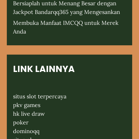
Bersiaplah untuk Menang Besar dengan
Jackpot Bandarqq365 yang Mengesankan
Membuka Manfaat IMCQQ untuk Merek
Anda
LINK LAINNYA
situs slot terpercaya
pkv games
hk live draw
poker
dominoqq