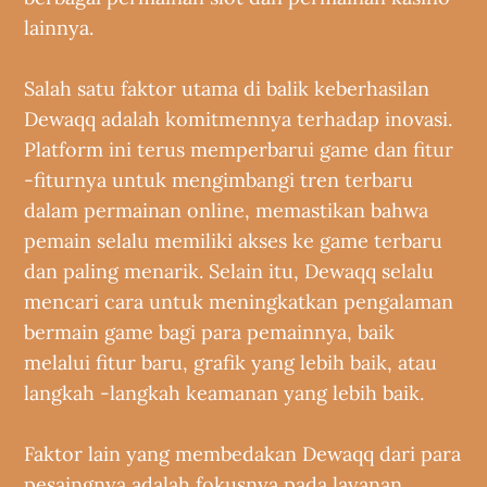
lainnya.
Salah satu faktor utama di balik keberhasilan
Dewaqq adalah komitmennya terhadap inovasi.
Platform ini terus memperbarui game dan fitur
-fiturnya untuk mengimbangi tren terbaru
dalam permainan online, memastikan bahwa
pemain selalu memiliki akses ke game terbaru
dan paling menarik. Selain itu, Dewaqq selalu
mencari cara untuk meningkatkan pengalaman
bermain game bagi para pemainnya, baik
melalui fitur baru, grafik yang lebih baik, atau
langkah -langkah keamanan yang lebih baik.
Faktor lain yang membedakan Dewaqq dari para
pesaingnya adalah fokusnya pada layanan