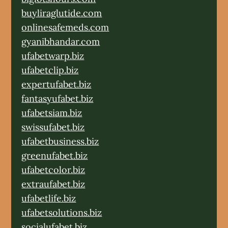
buyliraglutide.com
onlinesafemeds.com
gyanibhandar.com
ufabetwarp.biz
ufabetclip.biz
expertufabet.biz
fantasyufabet.biz
ufabetsiam.biz
swissufabet.biz
ufabetbusiness.biz
greenufabet.biz
ufabetcolor.biz
extraufabet.biz
ufabetlife.biz
ufabetsolutions.biz
socialufabet.biz