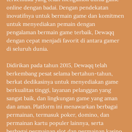
online dengan badai. Dengan pendekatan
inovatifnya untuk bermain game dan komitmen
untuk menyediakan pemain dengan
pengalaman bermain game terbaik, Dewaqq
dengan cepat menjadi favorit di antara gamer
di seluruh dunia.
Didirikan pada tahun 2015, Dewaqq telah
berkembang pesat selama bertahun-tahun,
berkat dedikasinya untuk menyediakan game
berkualitas tinggi, layanan pelanggan yang
sangat baik, dan lingkungan game yang aman
dan aman. Platform ini menawarkan berbagai
permainan, termasuk poker, domino, dan
permainan kartu populer lainnya, serta
berbagai permainan slot dan permainan kasino