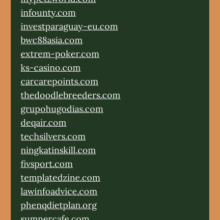
infounty.com
investparaguay-eu.com
bwc88asia.com
extrem-poker.com
ks-casino.com
carcarepoints.com
thedoodlebreeders.com
grupohugodias.com
deqair.com
techsilvers.com
ningkatinskill.com
fivsport.com
templatedzine.com
lawinfoadvice.com
phenqdietplan.org
sumnercafe.com