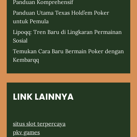
Panduan Komprehensif
Panduan Utama Texas Hold’em Poker
untuk Pemula
Lipoqq: Tren Baru di Lingkaran Permainan
Sosial
Temukan Cara Baru Bermain Poker dengan
Kembarqq
LINK LAINNYA
situs slot terpercaya
pkv games