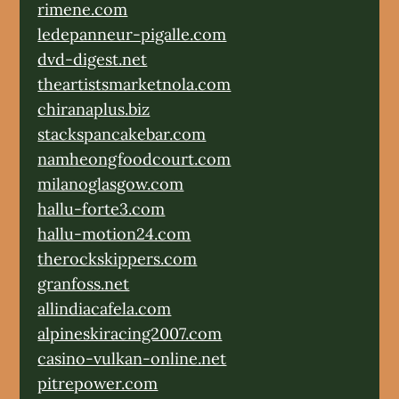
rimene.com
ledepanneur-pigalle.com
dvd-digest.net
theartistsmarketnola.com
chiranaplus.biz
stackspancakebar.com
namheongfoodcourt.com
milanoglasgow.com
hallu-forte3.com
hallu-motion24.com
therockskippers.com
granfoss.net
allindiacafela.com
alpineskiracing2007.com
casino-vulkan-online.net
pitrepower.com