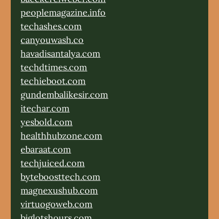
peoplemagazine.info
techashes.com
canyouwash.co
havadisantalya.com
techdtimes.com
techieboot.com
gundembalikesir.com
itechar.com
yesbold.com
healthhubzone.com
ebaraat.com
techjuiced.com
byteboosttech.com
magnexushub.com
virtuogoweb.com
biglotshours.com