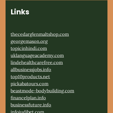
Links
thecedarglenmaltshop.com
georgemason.org
topicinhindi.com
uklanguageacademy.com
lindehealthcarefree.com
allbusinessjobs.info
top10products.net
pickabatours.com
beastmode-bodybuilding.com
financelplan.info
businessfuture.info
infojudibet.com