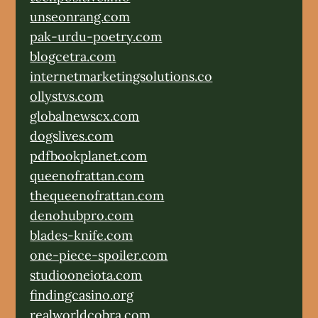
unseonrang.com
pak-urdu-poetry.com
blogcetra.com
internetmarketingsolutions.co
ollystvs.com
globalnewscx.com
dogslives.com
pdfbookplanet.com
queenofrattan.com
thequeenofrattan.com
denohubpro.com
blades-knife.com
one-piece-spoiler.com
studiooneiota.com
findingcasino.org
realworldcobra.com