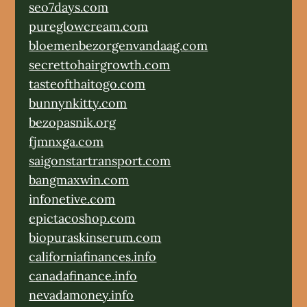
seo7days.com
pureglowcream.com
bloemenbezorgenvandaag.com
secrettohairgrowth.com
tasteofthaitogo.com
bunnynkitty.com
bezopasnik.org
fjmnxga.com
saigonstartransport.com
bangmaxwin.com
infonetive.com
epictacoshop.com
biopuraskinserum.com
californiafinances.info
canadafinance.info
nevadamoney.info