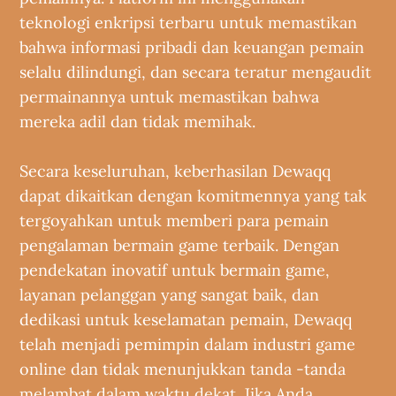
teknologi enkripsi terbaru untuk memastikan
bahwa informasi pribadi dan keuangan pemain
selalu dilindungi, dan secara teratur mengaudit
permainannya untuk memastikan bahwa
mereka adil dan tidak memihak.
Secara keseluruhan, keberhasilan Dewaqq
dapat dikaitkan dengan komitmennya yang tak
tergoyahkan untuk memberi para pemain
pengalaman bermain game terbaik. Dengan
pendekatan inovatif untuk bermain game,
layanan pelanggan yang sangat baik, dan
dedikasi untuk keselamatan pemain, Dewaqq
telah menjadi pemimpin dalam industri game
online dan tidak menunjukkan tanda -tanda
melambat dalam waktu dekat. Jika Anda