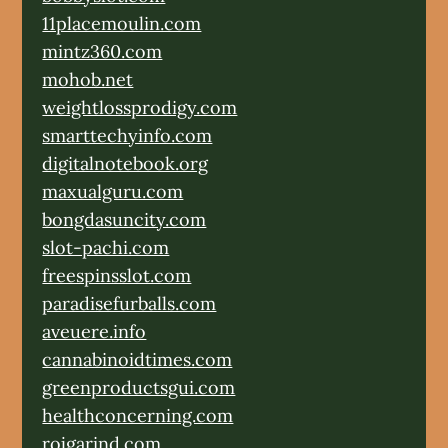
11placemoulin.com
mintz360.com
mohob.net
weightlossprodigy.com
smarttechyinfo.com
digitalnotebook.org
maxualguru.com
bongdasuncity.com
slot-pachi.com
freespinsslot.com
paradisefurballs.com
aveuere.info
cannabinoidtimes.com
greenproductsgui.com
healthconcerning.com
rojgarind.com