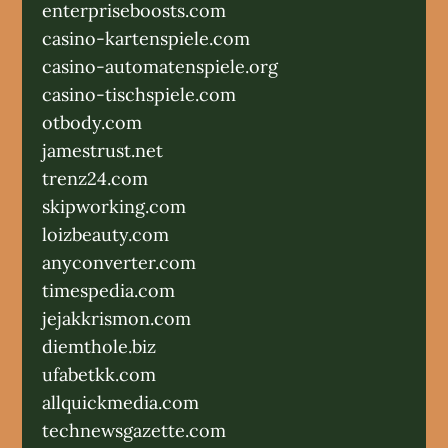
enterpriseboosts.com
casino-kartenspiele.com
casino-automatenspiele.org
casino-tischspiele.com
otbody.com
jamestrust.net
trenz24.com
skipworking.com
loizbeauty.com
anyconverter.com
timespedia.com
jejakkrismon.com
diemthole.biz
ufabetkk.com
allquickmedia.com
technewsgazette.com