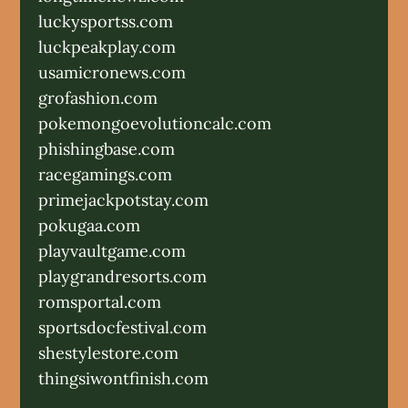
luckysportss.com
luckpeakplay.com
usamicronews.com
grofashion.com
pokemongoevolutioncalc.com
phishingbase.com
racegamings.com
primejackpotstay.com
pokugaa.com
playvaultgame.com
playgrandresorts.com
romsportal.com
sportsdocfestival.com
shestylestore.com
thingsiwontfinish.com