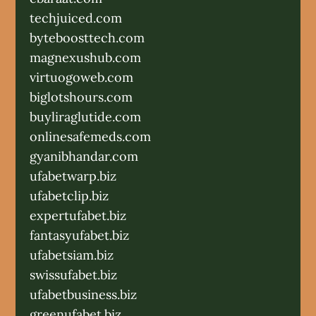
techjuiced.com
byteboosttech.com
magnexushub.com
virtuogoweb.com
biglotshours.com
buyliraglutide.com
onlinesafemeds.com
gyanibhandar.com
ufabetwarp.biz
ufabetclip.biz
expertufabet.biz
fantasyufabet.biz
ufabetsiam.biz
swissufabet.biz
ufabetbusiness.biz
greenufabet.biz