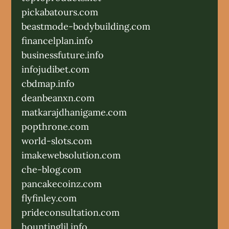
pickabatours.com
beastmode-bodybuilding.com
financelplan.info
businessfuture.info
infojudibet.com
cbdmap.info
deanbeanxn.com
matkarajdhanigame.com
popthrone.com
world-slots.com
imakewebsolution.com
che-blog.com
pancakecoinz.com
flyfinley.com
prideconsultation.com
hountinglil.info