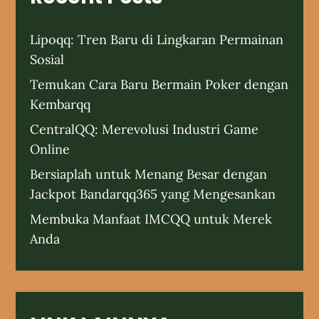
Lipoqq: Tren Baru di Lingkaran Permainan
Sosial
Temukan Cara Baru Bermain Poker dengan
Kembarqq
CentralQQ: Merevolusi Industri Game
Online
Bersiaplah untuk Menang Besar dengan
Jackpot Bandarqq365 yang Mengesankan
Membuka Manfaat IMCQQ untuk Merek
Anda