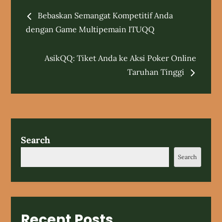
Post
Bebaskan Semangat Kompetitif Anda
navigation
dengan Game Multipemain ITUQQ
AsikQQ: Tiket Anda ke Aksi Poker Online
Taruhan Tinggi
Search
Search
Recent Posts