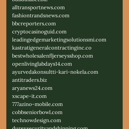
alltransportnews.com
fashiontrandsnews.com
bbcreporters.com
cryptocasinoguid.com
leadingedgemarketingsolutionsmi.com
kastratigeneralcontractinginc.co
bestwholesalenfljerseysshop.com
openlivinglabdays14.com
ayurvedakonsultti-kari-nokela.com
antitraders.biz
aryanews24.com
xscape-it.com
777azino-mobile.com
cobbseniorbowl.com
technowdesign.com
durexsecurityandshipping.com