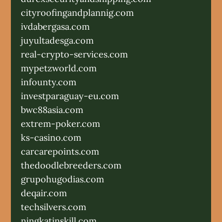
cityroofingandplannig.com
ivdabergasa.com
juyultadesga.com
real-crypto-services.com
mypetzworld.com
infounty.com
investparaguay-eu.com
bwc88asia.com
extrem-poker.com
ks-casino.com
carcarepoints.com
thedoodlebreeders.com
grupohugodias.com
deqair.com
techsilvers.com
ningkatinskill.com