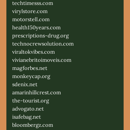
techtimesss.com
virylstore.com
motorstell.com
health150years.com
prescriptions-drug.org
technocrewsolution.com
viraltokvibes.com
vivianebritoimoveis.com
magforbes.net
monkeycap.org
sdenix.net
amarinhillcrest.com
the-tourist.org
advogato.net
isafebag.net
bloombergz.com