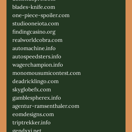
blades-knife.com
one-piece-spoiler.com
studiooneiota.com
findingcasino.org
realworldcobra.com
automachine.info
autospeedsters.info
wagerchampion.info
monomousumicontest.com
deadricklingo.com
skyglobefx.com
gamblespherex.info
agentur-ramsenthaler.com
eomdesigns.com
triptrekker.info
gendxxi.net