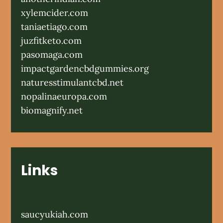
xylemcider.com
taniaetiago.com
juzfitketo.com
pasomaga.com
impactgardencbdgummies.org
naturesstimulantcbd.net
nopalinaeuropa.com
biomagnify.net
Links
saucyukiah.com