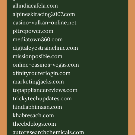
allindiacafela.com
alpineskiracing2007.com
casino-vulkan-online.net
pitrepower.com
mediatown360.com
digitaleyestrainclinic.com
missionposible.com
online-casinos-vegas.com
xfinityrouterlogin.com
marketingjacks.com
topappliancereviews.com
trickytechupdates.com
hindiabhimaan.com
khabresach.com
thecbdblogs.com
autoresearchchemicals.com