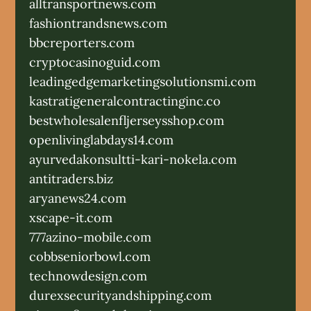
alltransportnews.com
fashiontrandsnews.com
bbcreporters.com
cryptocasinoguid.com
leadingedgemarketingsolutionsmi.com
kastratigeneralcontractinginc.co
bestwholesalenfljerseysshop.com
openlivinglabdays14.com
ayurvedakonsultti-kari-nokela.com
antitraders.biz
aryanews24.com
xscape-it.com
777azino-mobile.com
cobbseniorbowl.com
technowdesign.com
durexsecurityandshipping.com