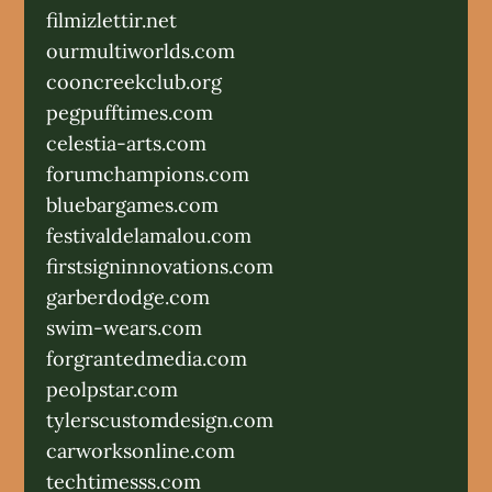
filmizlettir.net
ourmultiworlds.com
cooncreekclub.org
pegpufftimes.com
celestia-arts.com
forumchampions.com
bluebargames.com
festivaldelamalou.com
firstsigninnovations.com
garberdodge.com
swim-wears.com
forgrantedmedia.com
peolpstar.com
tylerscustomdesign.com
carworksonline.com
techtimesss.com