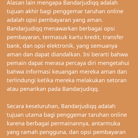
Alasan lain mengapa Bandarjudiqq adalah
tujuan akhir bagi penggemar taruhan online
adalah opsi pembayaran yang aman.
Bandarjudiqq menawarkan berbagai opsi
pembayaran, termasuk kartu kredit, transfer
bank, dan opsi elektronik, yang semuanya
aman dan dapat diandalkan. Ini berarti bahwa
pemain dapat merasa percaya diri mengetahui
bahwa informasi keuangan mereka aman dan
terlindungi ketika mereka melakukan setoran
atau penarikan pada Bandarjudiqq.
Secara keseluruhan, Bandarjudiqq adalah
tujuan utama bagi penggemar taruhan online
karena berbagai permainannya, antarmuka
yang ramah pengguna, dan opsi pembayaran