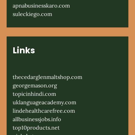
apnabusinesskaro.com
suleckiego.com
Links
thecedarglenmaltshop.com
georgemason.org
topicinhindi.com
uklanguageacademy.com
lindehealthcarefree.com
allbusinessjobs.info
top10products.net