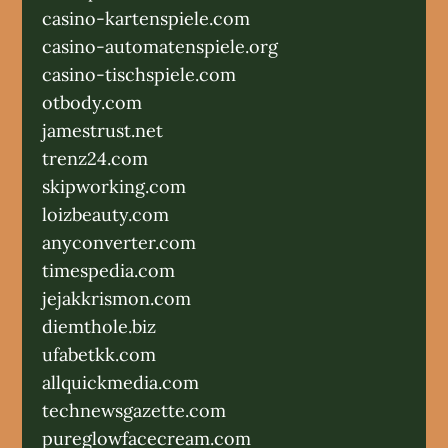
casino-kartenspiele.com
casino-automatenspiele.org
casino-tischspiele.com
otbody.com
jamestrust.net
trenz24.com
skipworking.com
loizbeauty.com
anyconverter.com
timespedia.com
jejakkrismon.com
diemthole.biz
ufabetkk.com
allquickmedia.com
technewsgazette.com
pureglowfacecream.com