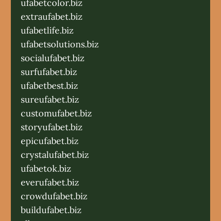
ufabetcolor.biz
extraufabet.biz
ufabetlife.biz
ufabetsolutions.biz
socialufabet.biz
surfufabet.biz
ufabetbest.biz
sureufabet.biz
customufabet.biz
storyufabet.biz
epicufabet.biz
crystalufabet.biz
ufabetok.biz
everufabet.biz
crowdufabet.biz
buildufabet.biz