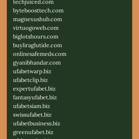
techjuiced.com
byteboosttech.com
magnexushub.com
virtuogoweb.com
biglotshours.com
buyliraglutide.com
onlinesafemeds.com
gyanibhandar.com
ufabetwarp.biz
ufabetclip.biz
expertufabet.biz
fantasyufabet.biz
ufabetsiam.biz
swissufabet.biz
ufabetbusiness.biz
greenufabet.biz