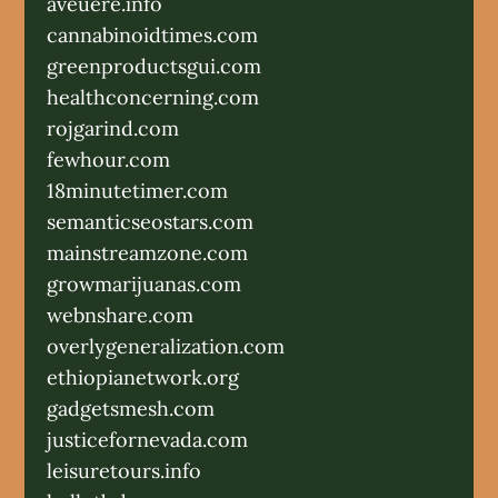
aveuere.info
cannabinoidtimes.com
greenproductsgui.com
healthconcerning.com
rojgarind.com
fewhour.com
18minutetimer.com
semanticseostars.com
mainstreamzone.com
growmarijuanas.com
webnshare.com
overlygeneralization.com
ethiopianetwork.org
gadgetsmesh.com
justicefornevada.com
leisuretours.info