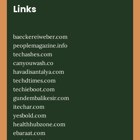
Links
baeckereiweber.com
peoplemagazine.info
techashes.com
canyouwash.co
havadisantalya.com
techdtimes.com
techieboot.com
gundembalikesir.com
itechar.com
yesbold.com
healthhubzone.com
ebaraat.com