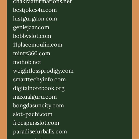
chakraaffirmations.net
bestjokes4u.com
lustgurgaon.com
geniejaar.com
bobbyslot.com
11placemoulin.com
mintz360.com
mohob.net
weightlossprodigy.com
smarttechyinfo.com
digitalnotebook.org
maxualguru.com
bongdasuncity.com
slot-pachi.com
freespinsslot.com
paradisefurballs.com