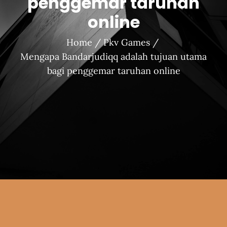
penggemar taruhan
online
Home
Pkv Games
Mengapa Bandarjudiqq adalah tujuan utama
bagi penggemar taruhan online