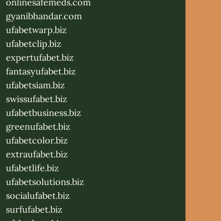
onlinesafemeds.com
gyanibhandar.com
ufabetwarp.biz
ufabetclip.biz
expertufabet.biz
fantasyufabet.biz
ufabetsiam.biz
swissufabet.biz
ufabetbusiness.biz
greenufabet.biz
ufabetcolor.biz
extraufabet.biz
ufabetlife.biz
ufabetsolutions.biz
socialufabet.biz
surfufabet.biz