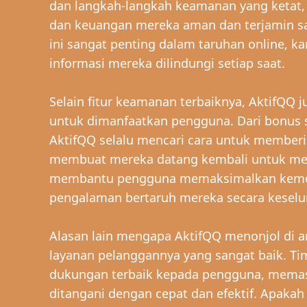
dan langkah-langkah keamanan yang ketat,
dan keuangan mereka aman dan terjamin s
ini sangat penting dalam taruhan online, 
informasi mereka dilindungi setiap saat.
Selain fitur keamanan terbaiknya, AktifQQ
untuk dimanfaatkan pengguna. Dari bonus
AktifQQ selalu mencari cara untuk membe
membuat mereka datang kembali untuk men
membantu pengguna memaksimalkan keme
pengalaman bertaruh mereka secara keselur
Alasan lain mengapa AktifQQ menonjol di an
layanan pelanggannya yang sangat baik. Ti
dukungan terbaik kepada pengguna, memas
ditangani dengan cepat dan efektif. Apaka