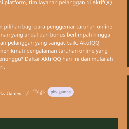
 platform, tim layanan pelanggan di AktifQQ
m pilihan bagi para penggemar taruhan online
anan yang andal dan bonus berlimpah hingga
n pelanggan yang sangat baik, AktifQQ
menikmati pengalaman taruhan online yang
unggu? Daftar AktifQQ hari ini dan mulailah
i.
Tags:
pkv games
Pkv Games