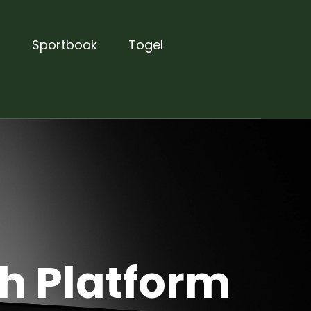
o
Sportbook
Togel
acor
ulai, strategi bermain, dan cara meraih
h Platform