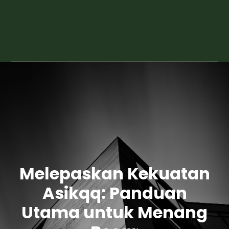
Skip
to
content
Panduan Lengkap Bermain
Dapatkan panduan lengkap untuk bermain
di Agen Slot Gacor
di agen slot gacor. Pelajari cara memulai,
strategi bermain, dan cara meraih
kemenangan di setiap permainan slot.
Melepaskan Kekuatan
Asikqq: Panduan
Utama untuk Menang