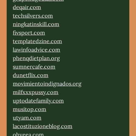
deqair.com
techsilvers.com
ningkatinskill.com
fivsport.com
templatedzine.com
lawinfoadvice.com
phenqdietplan.org
sumnercafe.com
dunetflix.com
movimientoindignados.org
milfxxxpussy.com
uptodatefamily.com
musitop.com
utyam.com
lacostituzioneblog.com
ohyeea.com