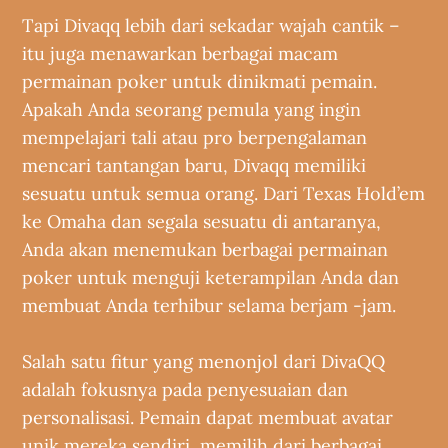
Tapi Divaqq lebih dari sekadar wajah cantik –
itu juga menawarkan berbagai macam
permainan poker untuk dinikmati pemain.
Apakah Anda seorang pemula yang ingin
mempelajari tali atau pro berpengalaman
mencari tantangan baru, Divaqq memiliki
sesuatu untuk semua orang. Dari Texas Hold’em
ke Omaha dan segala sesuatu di antaranya,
Anda akan menemukan berbagai permainan
poker untuk menguji keterampilan Anda dan
membuat Anda terhibur selama berjam -jam.
Salah satu fitur yang menonjol dari DivaQQ
adalah fokusnya pada penyesuaian dan
personalisasi. Pemain dapat membuat avatar
unik mereka sendiri, memilih dari berbagai