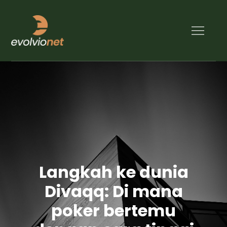
Skip
to
content
Panduan Lengkap Bermain
Dapatkan panduan lengkap untuk bermain
di Agen Slot Gacor
di agen slot gacor. Pelajari cara memulai,
strategi bermain, dan cara meraih
kemenangan di setiap permainan slot.
Langkah ke dunia
Divaqq: Di mana
poker bertemu