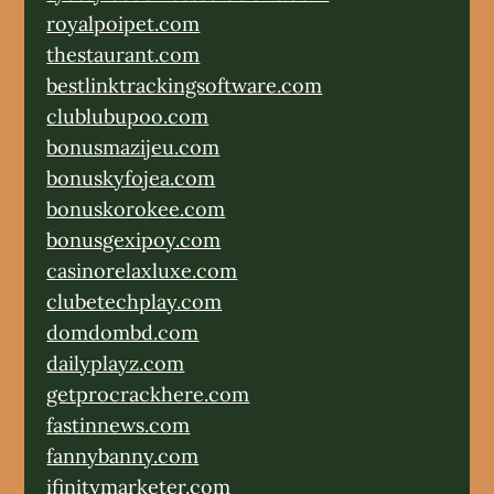
royalpoipet.com
thestaurant.com
bestlinktrackingsoftware.com
clublubupoo.com
bonusmazijeu.com
bonuskyfojea.com
bonuskorokee.com
bonusgexipoy.com
casinorelaxluxe.com
clubetechplay.com
domdombd.com
dailyplayz.com
getprocrackhere.com
fastinnews.com
fannybanny.com
ifinitymarketer.com