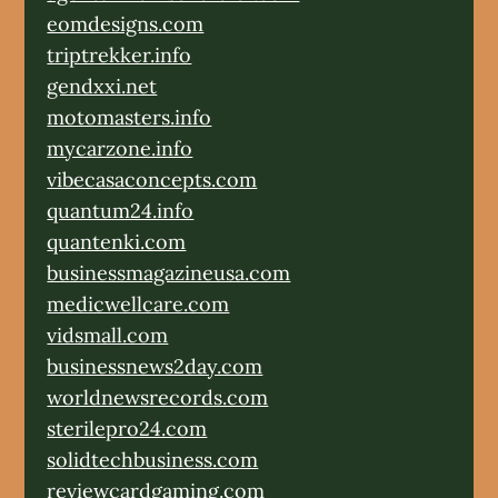
eomdesigns.com
triptrekker.info
gendxxi.net
motomasters.info
mycarzone.info
vibecasaconcepts.com
quantum24.info
quantenki.com
businessmagazineusa.com
medicwellcare.com
vidsmall.com
businessnews2day.com
worldnewsrecords.com
sterilepro24.com
solidtechbusiness.com
reviewcardgaming.com