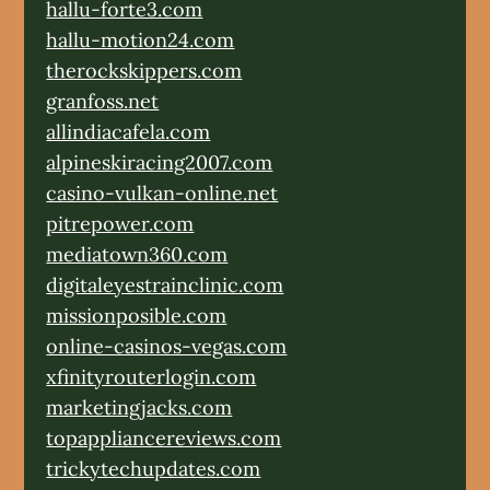
hallu-forte3.com
hallu-motion24.com
therockskippers.com
granfoss.net
allindiacafela.com
alpineskiracing2007.com
casino-vulkan-online.net
pitrepower.com
mediatown360.com
digitaleyestrainclinic.com
missionposible.com
online-casinos-vegas.com
xfinityrouterlogin.com
marketingjacks.com
topappliancereviews.com
trickytechupdates.com