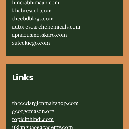
hindiabhimaan.com
khabresach.com
thecbdblogs.com
autoresearchchemicals.com
apnabusinesskaro.com
suleckiego.com
Links
thecedarglenmaltshop.com
georgemason.org
topicinhindi.com
uklanguageacademy.com