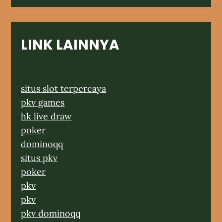
LINK LAINNYA
situs slot terpercaya
pkv games
hk live draw
poker
dominoqq
situs pkv
poker
pkv
pkv
pkv dominoqq