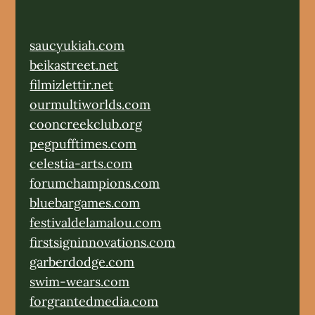
saucyukiah.com
beikastreet.net
filmizlettir.net
ourmultiworlds.com
cooncreekclub.org
pegpufftimes.com
celestia-arts.com
forumchampions.com
bluebargames.com
festivaldelamalou.com
firstsigninnovations.com
garberdodge.com
swim-wears.com
forgrantedmedia.com