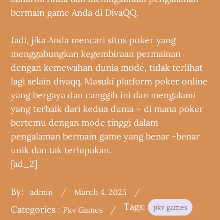
bermain game Anda di DivaQQ.
Jadi, jika Anda mencari situs poker yang
menggabungkan kegembiraan permainan
dengan kemewahan dunia mode, tidak terlihat
lagi selain divaqq. Masuki platform poker online
yang bergaya dan canggih ini dan mengalami
yang terbaik dari kedua dunia – di mana poker
bertemu dengan mode tinggi dalam
pengalaman bermain game yang benar -benar
unik dan tak terlupakan.
[ad_2]
Posted
By:
admin
March 4, 2025
on
Tags:
pkv games
Categories
Categories :
Pkv Games