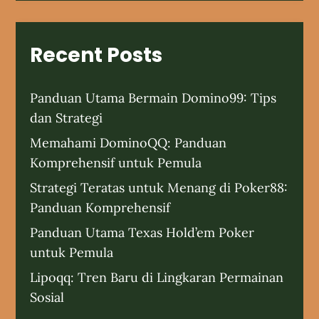
Recent Posts
Panduan Utama Bermain Domino99: Tips
dan Strategi
Memahami DominoQQ: Panduan
Komprehensif untuk Pemula
Strategi Teratas untuk Menang di Poker88:
Panduan Komprehensif
Panduan Utama Texas Hold’em Poker
untuk Pemula
Lipoqq: Tren Baru di Lingkaran Permainan
Sosial