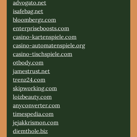
advogato.net
isafebag.net
bloombergz.com
enterpriseboosts.com
casino-kartenspiele.com
casino-automatenspiele.org
casino-tischspiele.com
otbody.com
jamestrust.net
trenz24.com
skipworking.com
loizbeauty.com
anyconverter.com
timespedia.com
jejakkrismon.com
diemthole.biz