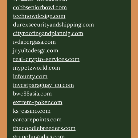
cobbseniorbowl.com
technowdesign.com
durexsecurityandshipping.com
cityroofingandplannig.com
ivdabergasa.com
juyultadesga.com
real-crypto-services.com
mypetzworld.com
infounty.com
investparaguay-eu.com
bwc88asia.com
extrem-poker.com
ks-casino.com
carcarepoints.com
thedoodlebreeders.com
grupohugodias.com