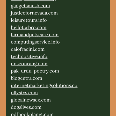
gadgetsmesh.com
justicefornevada.com
leisuretours.info
hellotbsbro.com
farmandpetscare.com
computingservice.info
caiofracini.com
techpositive.info
unseonrang.com
pak-urdu-poetry.com
blogcetra.com
internetmarketingsolutions.co
ollystvs.com
globalnewscx.com
dogslives.com
pdfbookplanet.com