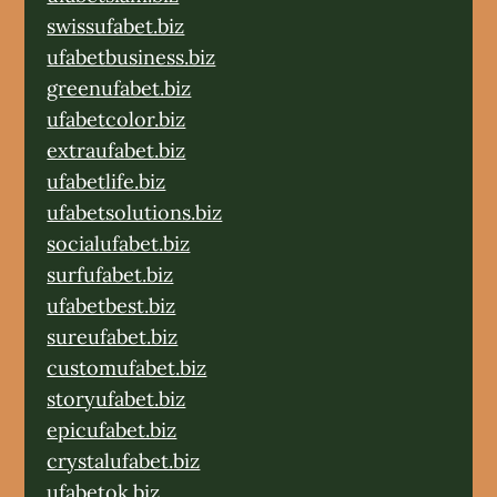
swissufabet.biz
ufabetbusiness.biz
greenufabet.biz
ufabetcolor.biz
extraufabet.biz
ufabetlife.biz
ufabetsolutions.biz
socialufabet.biz
surfufabet.biz
ufabetbest.biz
sureufabet.biz
customufabet.biz
storyufabet.biz
epicufabet.biz
crystalufabet.biz
ufabetok.biz