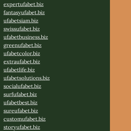
expertufabet.biz
fantasyufabet.biz
ufabetsiam.biz
swissufabet.biz
ufabetbusiness.biz
greenufabet.biz
ufabetcolor.biz
extraufabet.biz
ufabetlife.biz
ufabetsolutions.biz
socialufabet.biz
surfufabet.biz
ufabetbest.biz
sureufabet.biz
customufabet.biz
storyufabet.biz