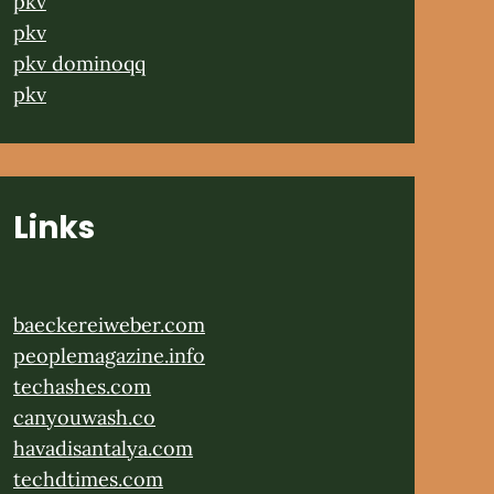
pkv
pkv
pkv dominoqq
pkv
Links
baeckereiweber.com
peoplemagazine.info
techashes.com
canyouwash.co
havadisantalya.com
techdtimes.com