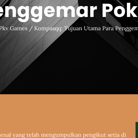
enggemar Pok
Pkv Games
Kompasqq: Tujuan Utama Para Penggem
enal yang telah mengumpulkan pengikut setia di