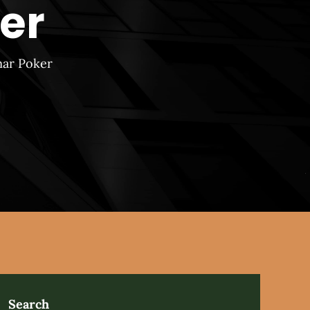
er
ar Poker
Search