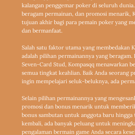
kalangan penggemar poker di seluruh duni
beragam permainan, dan promosi menarik, K
tujuan akhir bagi para pemain poker yang 
dan bermanfaat.
Salah satu faktor utama yang membedakan K
adalah pilihan permainannya yang beragam. 
Seven-Card Stud, Kompasqq menawarkan ber
semua tingkat keahlian. Baik Anda seorang 
ingin mempelajari seluk-beluknya, ada per
Selain pilihan permainannya yang mengesa
promosi dan bonus menarik untuk memberik
bonus sambutan untuk anggota baru hingga
kembali, ada banyak peluang untuk mening
pengalaman bermain game Anda secara kese