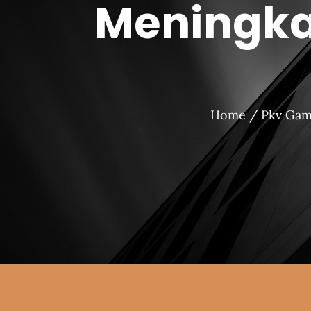
Meningka
Home
Pkv Gam