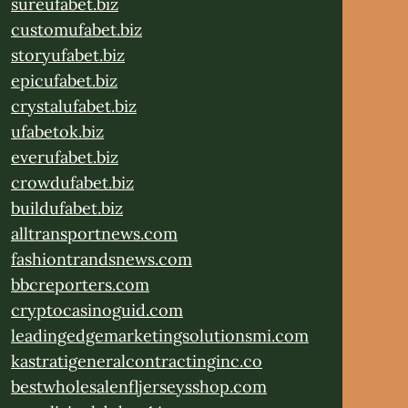
sureufabet.biz
customufabet.biz
storyufabet.biz
epicufabet.biz
crystalufabet.biz
ufabetok.biz
everufabet.biz
crowdufabet.biz
buildufabet.biz
alltransportnews.com
fashiontrandsnews.com
bbcreporters.com
cryptocasinoguid.com
leadingedgemarketingsolutionsmi.com
kastratigeneralcontractinginc.co
bestwholesalenfljerseysshop.com