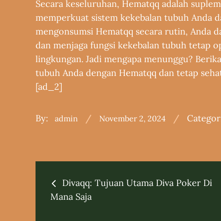
Secara keseluruhan, Hematqq adalah suple
memperkuat sistem kekebalan tubuh Anda d
mengonsumsi Hematqq secara rutin, Anda da
dan menjaga fungsi kekebalan tubuh tetap o
lingkungan. Jadi mengapa menunggu? Berik
tubuh Anda dengan Hematqq dan tetap sehat
[ad_2]
Posted
Categor
By:
Categor
admin
November 2, 2024
on
:
Post
Divaqq: Tujuan Utama Diva Poker Di
navigation
Mana Saja