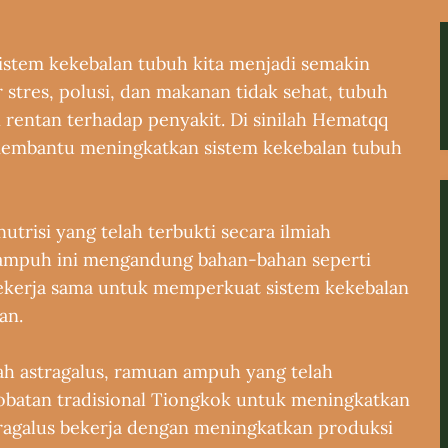
 sistem kekebalan tubuh kita menjadi semakin
stres, polusi, dan makanan tidak sehat, tubuh
rentan terhadap penyakit. Di sinilah Hematqq
membantu meningkatkan sistem kekebalan tubuh
trisi yang telah terbukti secara ilmiah
ampuh ini mengandung bahan-bahan seperti
 bekerja sama untuk memperkuat sistem kekebalan
an.
ah astragalus, ramuan ampuh yang telah
batan tradisional Tiongkok untuk meningkatkan
ragalus bekerja dengan meningkatkan produksi