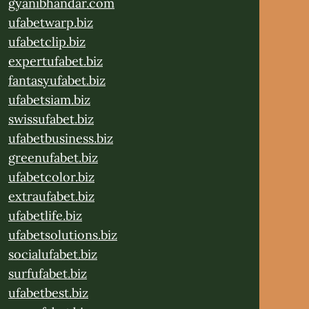
gyanibhandar.com
ufabetwarp.biz
ufabetclip.biz
expertufabet.biz
fantasyufabet.biz
ufabetsiam.biz
swissufabet.biz
ufabetbusiness.biz
greenufabet.biz
ufabetcolor.biz
extraufabet.biz
ufabetlife.biz
ufabetsolutions.biz
socialufabet.biz
surfufabet.biz
ufabetbest.biz