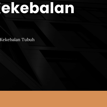
Kekebalan
 Kekebalan Tubuh