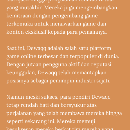
yang mutakhir. Mereka juga mengembangkan
kemitraan dengan pengembang game
terkemuka untuk menawarkan game dan
konten eksklusif kepada para pemainnya.
Saat ini, Dewaqq adalah salah satu platform
game online terbesar dan terpopuler di dunia.
Dengan jutaan pengguna aktif dan reputasi
keunggulan, Dewaqq telah memantapkan
posisinya sebagai pemimpin industri sejati.
Namun meski sukses, para pendiri Dewaqq
tetap rendah hati dan bersyukur atas
perjalanan yang telah membawa mereka hingga
seperti sekarang ini. Mereka memuji
kesuksesan mereka berkat tim mereka yang