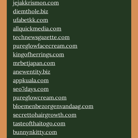
jejakkrismon.com
diemthole.biz
ufabetkk.com
allquickmedia.com
technewsgazette.com
pureglowfacecream.com
kingofherrings.com
mrbetjapan.com
anewentity.biz
appkuala.com
seo7days.com
pureglowcream.com
bloemenbezorgenvandaag.com
secrettohairgrowth.com
tasteofthaitogo.com
bunnynkitty.com