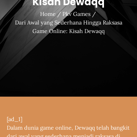
Kisah Dewaqq
Home
Pkv Games
Dari Awal yang Sederhana Hingga Raksasa
Game Online: Kisah Dewaqq
[ad_1]
Dalam dunia game online, Dewaqq telah bangkit
dari awal yang sederhana menjadi raksasa di