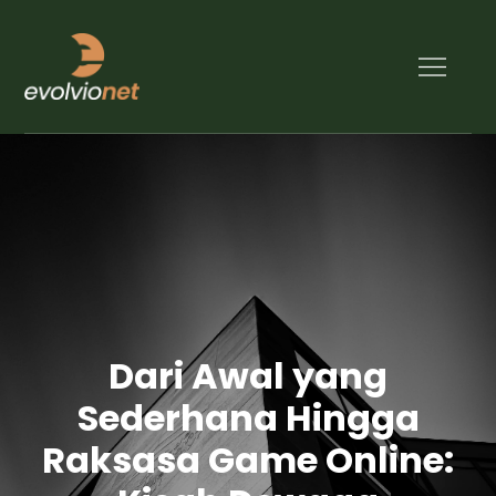
Skip
to
content
Panduan Lengkap Bermain
Dapatkan panduan lengkap untuk bermain
di Agen Slot Gacor
di agen slot gacor. Pelajari cara memulai,
strategi bermain, dan cara meraih
kemenangan di setiap permainan slot.
Dari Awal yang
Sederhana Hingga
Raksasa Game Online: