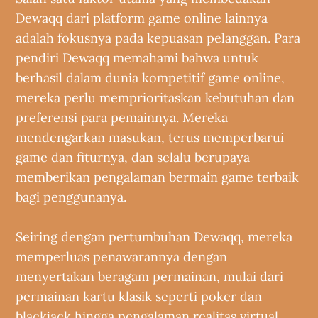
Dewaqq dari platform game online lainnya
adalah fokusnya pada kepuasan pelanggan. Para
pendiri Dewaqq memahami bahwa untuk
berhasil dalam dunia kompetitif game online,
mereka perlu memprioritaskan kebutuhan dan
preferensi para pemainnya. Mereka
mendengarkan masukan, terus memperbarui
game dan fiturnya, dan selalu berupaya
memberikan pengalaman bermain game terbaik
bagi penggunanya.
Seiring dengan pertumbuhan Dewaqq, mereka
memperluas penawarannya dengan
menyertakan beragam permainan, mulai dari
permainan kartu klasik seperti poker dan
blackjack hingga pengalaman realitas virtual