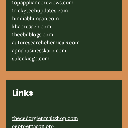
topappliancereviews.com
trickytechupdates.com
hindiabhimaan.com
khabresach.com
thecbdblogs.com
autoresearchchemicals.com
apnabusinesskaro.com
suleckiego.com
Links
thecedarglenmaltshop.com
georgemason.org