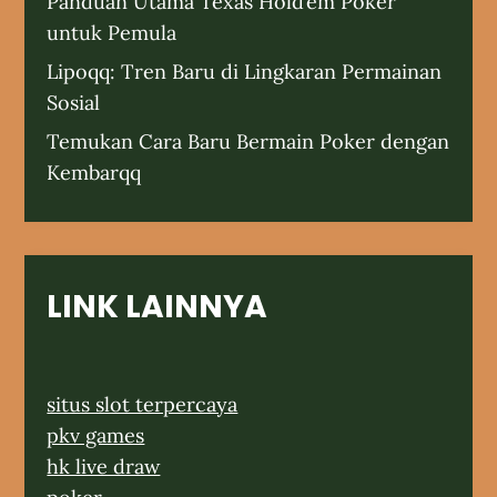
Panduan Utama Texas Hold’em Poker
untuk Pemula
Lipoqq: Tren Baru di Lingkaran Permainan
Sosial
Temukan Cara Baru Bermain Poker dengan
Kembarqq
LINK LAINNYA
situs slot terpercaya
pkv games
hk live draw