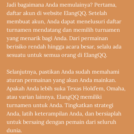
Jadi bagaimana Anda memulainya? Pertama,
daftar akun di website ElangQQ. Setelah
membuat akun, Anda dapat menelusuri daftar
turnamen mendatang dan memilih turnamen
yang menarik bagi Anda. Dari permainan
berisiko rendah hingga acara besar, selalu ada
sesuatu untuk semua orang di ElangQQ.
Selanjutnya, pastikan Anda sudah memahami
aturan permainan yang akan Anda mainkan.
Apakah Anda lebih suka Texas Hold’em, Omaha,
atau varian lainnya, ElangQQ memiliki
turnamen untuk Anda. Tingkatkan strategi
Anda, latih keterampilan Anda, dan bersiaplah
untuk bersaing dengan pemain dari seluruh
dunia.