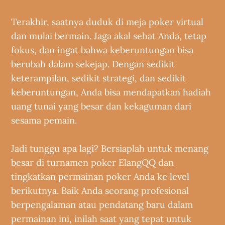
Terakhir, saatnya duduk di meja poker virtual
dan mulai bermain. Jaga akal sehat Anda, tetap
fokus, dan ingat bahwa keberuntungan bisa
berubah dalam sekejap. Dengan sedikit
keterampilan, sedikit strategi, dan sedikit
keberuntungan, Anda bisa mendapatkan hadiah
uang tunai yang besar dan kekaguman dari
sesama pemain.
Jadi tunggu apa lagi? Bersiaplah untuk menang
besar di turnamen poker ElangQQ dan
tingkatkan permainan poker Anda ke level
berikutnya. Baik Anda seorang profesional
berpengalaman atau pendatang baru dalam
permainan ini, inilah saat yang tepat untuk