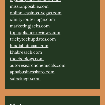
missionposible.com
online-casinos-vegas.com
xfinityrouterlogin.com
marketingjacks.com
topappliancereviews.com
trickytechupdates.com
hindiabhimaan.com
khabresach.com
thecbdblogs.com
autoresearchchemicals.com
apnabusinesskaro.com
suleckiego.com