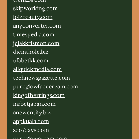
skipworking.com
loizbeauty.com
anyconverter.com
timespedia.com
jejakkrismon.com
diemthole.biz
ufabetkk.com
allquickmedia.com
technewsgazette.com
pureglowfacecream.com
kingofherrings.com
mrbetjapan.com
anewentity.biz
appkuala.com
seo7days.com
pureglowcream.com