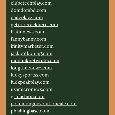
clubetechplay.com
domdombd.com
dailyplayz.com
getprocrackhere.com
fastinnews.com
fannybanny.com
ifinitymarketer.com
jackpotkoning.com
modlinknetworks.com
longtimenewz.com
luckysportss.com
luckpeakplay.com
usamicronews.com
grofashion.com
pokemongoevolutioncalc.com
phishingbase.com