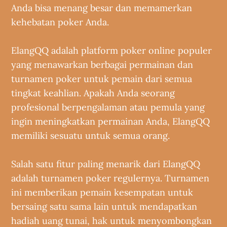
Anda bisa menang besar dan memamerkan
kehebatan poker Anda.
ElangQQ adalah platform poker online populer
yang menawarkan berbagai permainan dan
turnamen poker untuk pemain dari semua
tingkat keahlian. Apakah Anda seorang
profesional berpengalaman atau pemula yang
ingin meningkatkan permainan Anda, ElangQQ
memiliki sesuatu untuk semua orang.
Salah satu fitur paling menarik dari ElangQQ
adalah turnamen poker regulernya. Turnamen
ini memberikan pemain kesempatan untuk
bersaing satu sama lain untuk mendapatkan
hadiah uang tunai, hak untuk menyombongkan