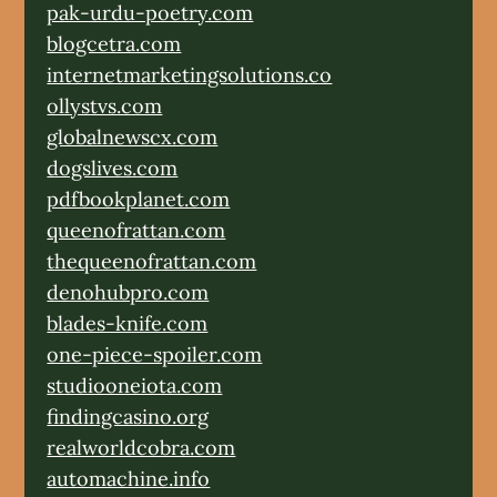
pak-urdu-poetry.com
blogcetra.com
internetmarketingsolutions.co
ollystvs.com
globalnewscx.com
dogslives.com
pdfbookplanet.com
queenofrattan.com
thequeenofrattan.com
denohubpro.com
blades-knife.com
one-piece-spoiler.com
studiooneiota.com
findingcasino.org
realworldcobra.com
automachine.info