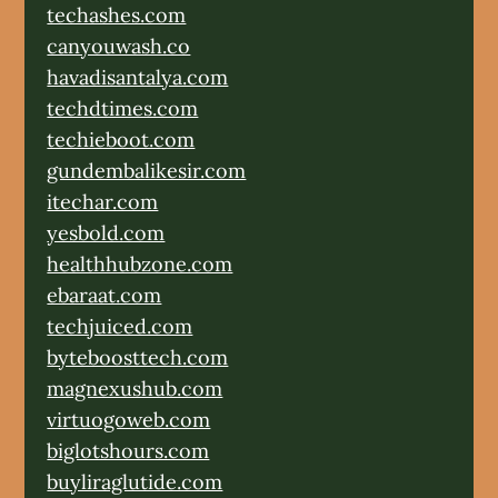
techashes.com
canyouwash.co
havadisantalya.com
techdtimes.com
techieboot.com
gundembalikesir.com
itechar.com
yesbold.com
healthhubzone.com
ebaraat.com
techjuiced.com
byteboosttech.com
magnexushub.com
virtuogoweb.com
biglotshours.com
buyliraglutide.com