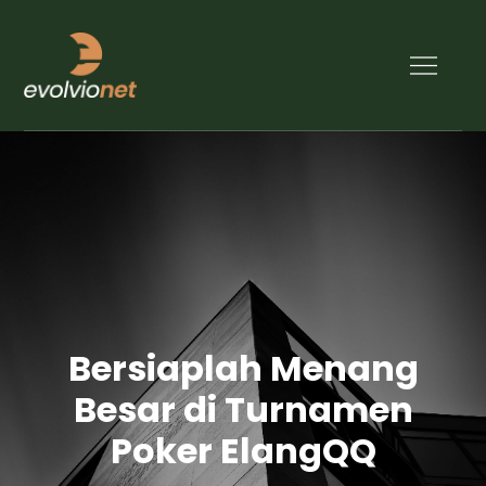
Skip
to
content
Panduan Lengkap Bermain
Dapatkan panduan lengkap untuk bermain
di Agen Slot Gacor
di agen slot gacor. Pelajari cara memulai,
strategi bermain, dan cara meraih
kemenangan di setiap permainan slot.
Bersiaplah Menang
Besar di Turnamen
Poker ElangQQ