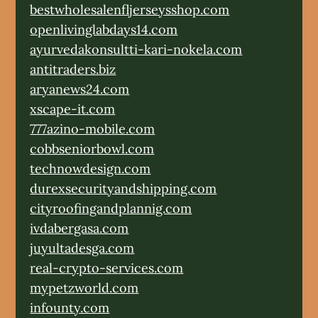
bestwholesalenfljerseysshop.com
openlivinglabdays14.com
ayurvedakonsultti-kari-nokela.com
antitraders.biz
aryanews24.com
xscape-it.com
777azino-mobile.com
cobbseniorbowl.com
technowdesign.com
durexsecurityandshipping.com
cityroofingandplannig.com
ivdabergasa.com
juyultadesga.com
real-crypto-services.com
mypetzworld.com
infounty.com