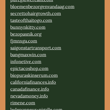
bloemenbezorgenvandaag.com
secrettohairgrowth.com
tasteofthaitogo.com
bunnynkitty.com
bezopasnik.org
fjmnxga.com
saigonstartransport.com
bangmaxwin.com
infonetive.com
epictacoshop.com
biopuraskinserum.com
californiafinances.info
canadafinance.info
nevadamoney.info
rimene.com
ledepanneur-pigalle.com