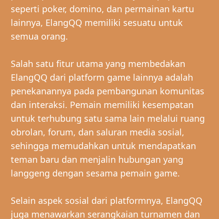
seperti poker, domino, dan permainan kartu
lainnya, ElangQQ memiliki sesuatu untuk
semua orang.
Salah satu fitur utama yang membedakan
ElangQQ dari platform game lainnya adalah
penekanannya pada pembangunan komunitas
dan interaksi. Pemain memiliki kesempatan
untuk terhubung satu sama lain melalui ruang
obrolan, forum, dan saluran media sosial,
sehingga memudahkan untuk mendapatkan
teman baru dan menjalin hubungan yang
langgeng dengan sesama pemain game.
Selain aspek sosial dari platformnya, ElangQQ
juga menawarkan serangkaian turnamen dan