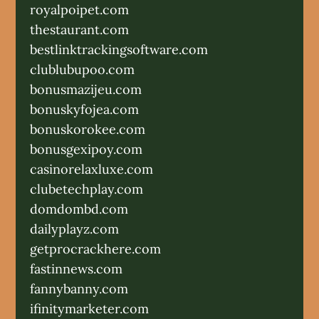
royalpoipet.com
thestaurant.com
bestlinktrackingsoftware.com
clublubupoo.com
bonusmazijeu.com
bonuskyfojea.com
bonuskorokee.com
bonusgexipoy.com
casinorelaxluxe.com
clubetechplay.com
domdombd.com
dailyplayz.com
getprocrackhere.com
fastinnews.com
fannybanny.com
ifinitymarketer.com