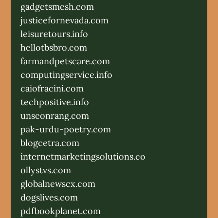
gadgetsmesh.com
justicefornevada.com
leisuretours.info
hellotbsbro.com
farmandpetscare.com
computingservice.info
caiofracini.com
techpositive.info
unseonrang.com
pak-urdu-poetry.com
blogcetra.com
internetmarketingsolutions.co
ollystvs.com
globalnewscx.com
dogslives.com
pdfbookplanet.com