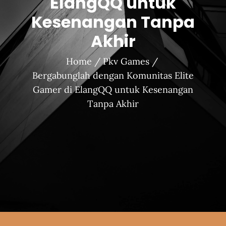
ElangQQ untuk
Kesenangan Tanpa
Akhir
Home
Pkv Games
Bergabunglah dengan Komunitas Elite
Gamer di ElangQQ untuk Kesenangan
Tanpa Akhir