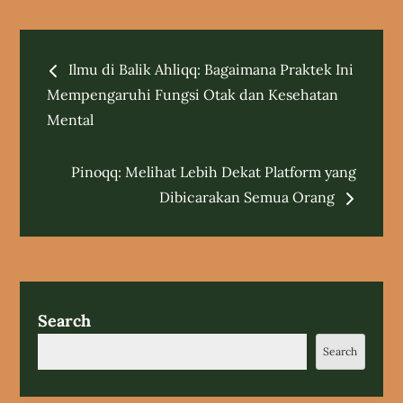
Post
Ilmu di Balik Ahliqq: Bagaimana Praktek Ini
navigation
Mempengaruhi Fungsi Otak dan Kesehatan
Mental
Pinoqq: Melihat Lebih Dekat Platform yang
Dibicarakan Semua Orang
Search
Search