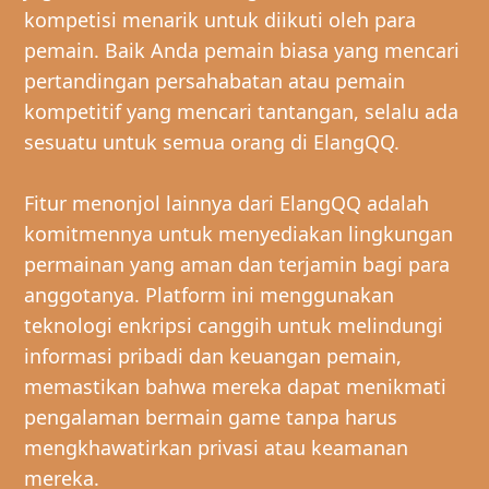
kompetisi menarik untuk diikuti oleh para
pemain. Baik Anda pemain biasa yang mencari
pertandingan persahabatan atau pemain
kompetitif yang mencari tantangan, selalu ada
sesuatu untuk semua orang di ElangQQ.
Fitur menonjol lainnya dari ElangQQ adalah
komitmennya untuk menyediakan lingkungan
permainan yang aman dan terjamin bagi para
anggotanya. Platform ini menggunakan
teknologi enkripsi canggih untuk melindungi
informasi pribadi dan keuangan pemain,
memastikan bahwa mereka dapat menikmati
pengalaman bermain game tanpa harus
mengkhawatirkan privasi atau keamanan
mereka.