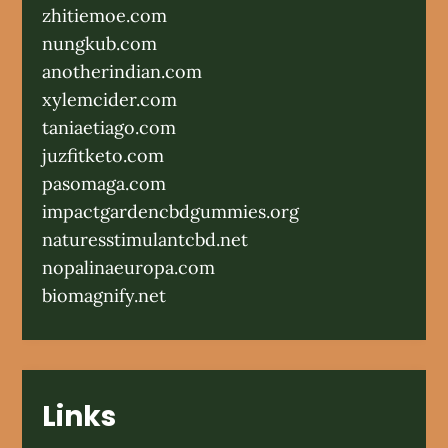
zhitiemoe.com
nungkub.com
anotherindian.com
xylemcider.com
taniaetiago.com
juzfitketo.com
pasomaga.com
impactgardencbdgummies.org
naturesstimulantcbd.net
nopalinaeuropa.com
biomagnify.net
Links