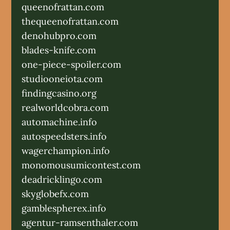
queenofrattan.com
thequeenofrattan.com
denohubpro.com
blades-knife.com
one-piece-spoiler.com
studiooneiota.com
findingcasino.org
realworldcobra.com
automachine.info
autospeedsters.info
wagerchampion.info
monomousumicontest.com
deadricklingo.com
skyglobefx.com
gamblespherex.info
agentur-ramsenthaler.com