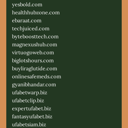
yesbold.com
healthhubzone.com
ebaraat.com
techjuiced.com
byteboosttech.com
magnexushub.com
virtuogoweb.com
biglotshours.com
buyliraglutide.com
onlinesafemeds.com
gyanibhandar.com
ufabetwarp.biz
ufabetclip.biz
expertufabet.biz
fantasyufabet.biz
ufabetsiam.biz