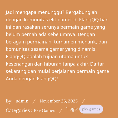
Jadi mengapa menunggu? Bergabunglah
dengan komunitas elit gamer di ElangQQ hari
ini dan rasakan serunya bermain game yang
belum pernah ada sebelumnya. Dengan
beragam permainan, turnamen menarik, dan
komunitas sesama gamer yang dinamis,
ElangQQ adalah tujuan utama untuk
kesenangan dan hiburan tanpa akhir. Daftar
sekarang dan mulai perjalanan bermain game
Anda dengan ElangQQ!
Posted
By:
admin
November 26, 2025
on
Tags:
pkv games
Categories
Categories :
Pkv Games
: