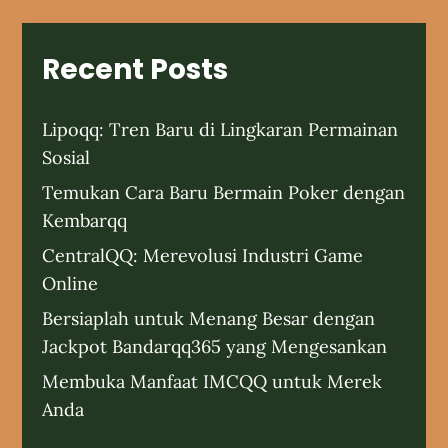
Recent Posts
Lipoqq: Tren Baru di Lingkaran Permainan
Sosial
Temukan Cara Baru Bermain Poker dengan
Kembarqq
CentralQQ: Merevolusi Industri Game
Online
Bersiaplah untuk Menang Besar dengan
Jackpot Bandarqq365 yang Mengesankan
Membuka Manfaat IMCQQ untuk Merek
Anda