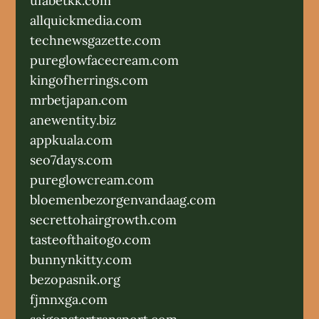
ufabetkk.com
allquickmedia.com
technewsgazette.com
pureglowfacecream.com
kingofherrings.com
mrbetjapan.com
anewentity.biz
appkuala.com
seo7days.com
pureglowcream.com
bloemenbezorgenvandaag.com
secrettohairgrowth.com
tasteofthaitogo.com
bunnynkitty.com
bezopasnik.org
fjmnxga.com