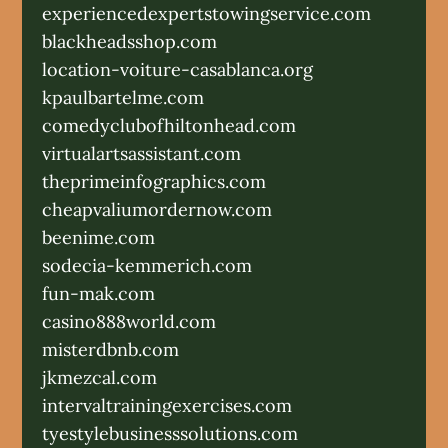
experiencedexpertstowingservice.com
blackheadsshop.com
location-voiture-casablanca.org
kpaulbartelme.com
comedyclubofhiltonhead.com
virtualartsassistant.com
theprimeinfographics.com
cheapvaliumordernow.com
beenime.com
sodecia-kemmerich.com
fun-mak.com
casino888world.com
misterdbnb.com
jkmezcal.com
intervaltrainingexercises.com
tyestylebusinesssolutions.com