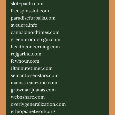
slot-pachi.com
freespinsslot.com
paradisefurballs.com
aveuere.info
cannabinoidtimes.com
greenproductsgui.com
healthconcerning.com
rojgarind.com
fewhour.com
18minutetimer.com
semanticseostars.com
mainstreamzone.com
growmarijuanas.com
webnshare.com
overlygeneralization.com
ethiopianetwork.org