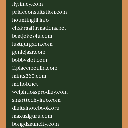
flyfinley.com
prideconsultation.com
hountinglil.info
chakraaffirmations.net
bestjokes4u.com
lustgurgaon.com
geniejaar.com
bobbyslot.com
11placemoulin.com
mintz360.com
mohob.net
weightlossprodigy.com
smarttechyinfo.com
digitalnotebook.org
maxualguru.com
bongdasuncity.com