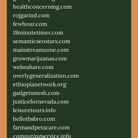
healthconcerning.com
rojgarind.com
fewhour.com
18minutetimer.com
semanticseostars.com
mainstreamzone.com
growmarijuanas.com
webnshare.com
overlygeneralization.com
ethiopianetwork.org
gadgetsmesh.com
justicefornevada.com
leisuretours.info
hellotbsbro.com
farmandpetscare.com
computingservice.info