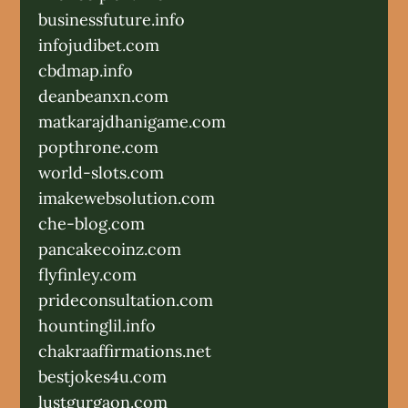
businessfuture.info
infojudibet.com
cbdmap.info
deanbeanxn.com
matkarajdhanigame.com
popthrone.com
world-slots.com
imakewebsolution.com
che-blog.com
pancakecoinz.com
flyfinley.com
prideconsultation.com
hountinglil.info
chakraaffirmations.net
bestjokes4u.com
lustgurgaon.com