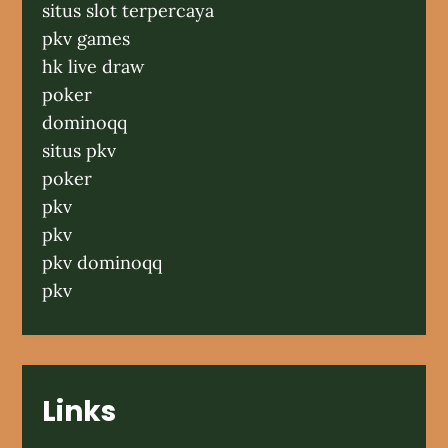
situs slot terpercaya
pkv games
hk live draw
poker
dominoqq
situs pkv
poker
pkv
pkv
pkv dominoqq
pkv
Links