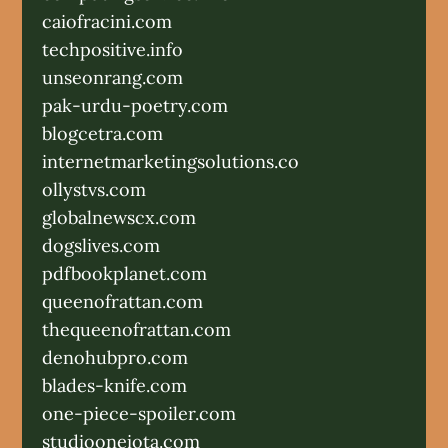
caiofracini.com
techpositive.info
unseonrang.com
pak-urdu-poetry.com
blogcetra.com
internetmarketingsolutions.co
ollystvs.com
globalnewscx.com
dogslives.com
pdfbookplanet.com
queenofrattan.com
thequeenofrattan.com
denohubpro.com
blades-knife.com
one-piece-spoiler.com
studiooneiota.com