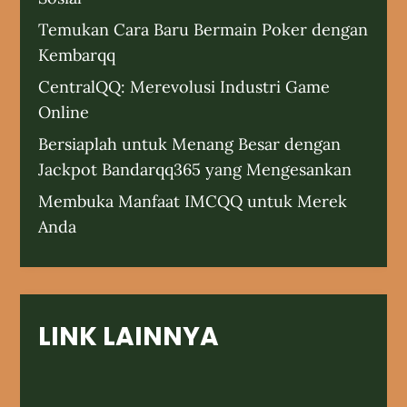
Temukan Cara Baru Bermain Poker dengan
Kembarqq
CentralQQ: Merevolusi Industri Game
Online
Bersiaplah untuk Menang Besar dengan
Jackpot Bandarqq365 yang Mengesankan
Membuka Manfaat IMCQQ untuk Merek
Anda
LINK LAINNYA