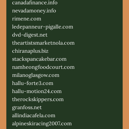
canadafinance.info
nevadamoney.info
rimene.com
ledepanneur-pigalle.com
dvd-digest.net
theartistsmarketnola.com
chiranaplus.biz
stackspancakebar.com
namheongfoodcourt.com
milanoglasgow.com
hallu-forte3.com
hallu-motion24.com
therockskippers.com
granfoss.net
allindiacafela.com
alpineskiracing2007.com