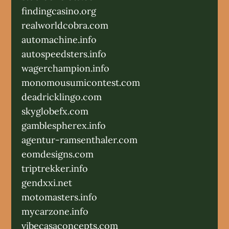
findingcasino.org
realworldcobra.com
automachine.info
autospeedsters.info
wagerchampion.info
monomousumicontest.com
deadricklingo.com
skyglobefx.com
gamblespherex.info
agentur-ramsenthaler.com
eomdesigns.com
triptrekker.info
gendxxi.net
motomasters.info
mycarzone.info
vibecasaconcepts.com