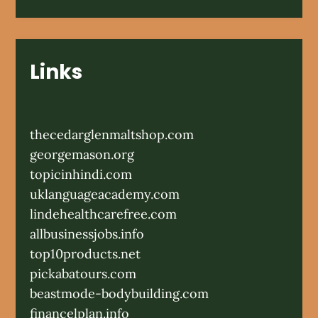
Links
thecedarglenmaltshop.com
georgemason.org
topicinhindi.com
uklanguageacademy.com
lindehealthcarefree.com
allbusinessjobs.info
top10products.net
pickabatours.com
beastmode-bodybuilding.com
financelplan.info