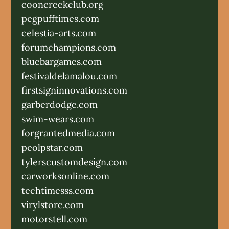
cooncreekclub.org
pegpufftimes.com
celestia-arts.com
forumchampions.com
bluebargames.com
festivaldelamalou.com
firstsigninnovations.com
garberdodge.com
swim-wears.com
forgrantedmedia.com
peolpstar.com
tylerscustomdesign.com
carworksonline.com
techtimesss.com
virylstore.com
motorstell.com