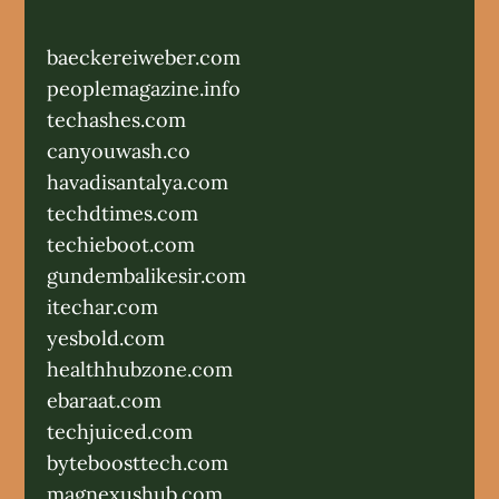
baeckereiweber.com
peoplemagazine.info
techashes.com
canyouwash.co
havadisantalya.com
techdtimes.com
techieboot.com
gundembalikesir.com
itechar.com
yesbold.com
healthhubzone.com
ebaraat.com
techjuiced.com
byteboosttech.com
magnexushub.com