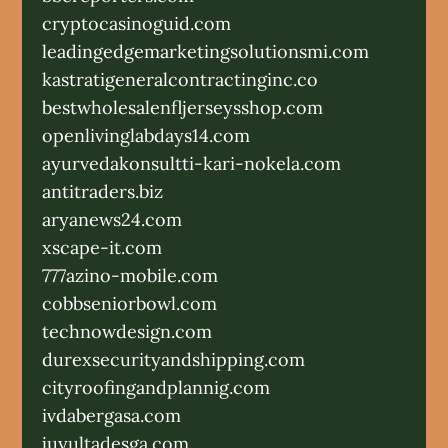
cryptocasinoguid.com
leadingedgemarketingsolutionsmi.com
kastratigeneralcontractinginc.co
bestwholesalenfljerseysshop.com
openlivinglabdays14.com
ayurvedakonsultti-kari-nokela.com
antitraders.biz
aryanews24.com
xscape-it.com
777azino-mobile.com
cobbseniorbowl.com
technowdesign.com
durexsecurityandshipping.com
cityroofingandplannig.com
ivdabergasa.com
juyultadesga.com