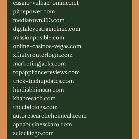
casino-vulkan-online.net
pitrepower.com
mediatown360.com
digitaleyestrainclinic.com
missionposible.com
online-casinos-vegas.com
xfinityrouterlogin.com
marketingjacks.com
topappliancereviews.com
trickytechupdates.com
hindiabhimaan.com
khabresach.com
thecbdblogs.com
autoresearchchemicals.com
apnabusinesskaro.com
suleckiego.com