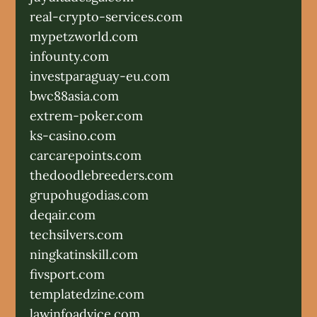
real-crypto-services.com
mypetzworld.com
infounty.com
investparaguay-eu.com
bwc88asia.com
extrem-poker.com
ks-casino.com
carcarepoints.com
thedoodlebreeders.com
grupohugodias.com
deqair.com
techsilvers.com
ningkatinskill.com
fivsport.com
templatedzine.com
lawinfoadvice.com