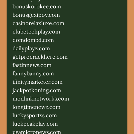
bonuskorokee.com
bonusgexipoy.com
casinorelaxluxe.com
clubetechplay.com
domdombd.com
dailyplayz.com
getprocrackhere.com
fastinnews.com
fannybanny.com
ifinitymarketer.com
jackpotkoning.com
modlinknetworks.com
longtimenewz.com
luckysportss.com
luckpeakplay.com
usamicronews.com