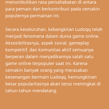
menumbuhkan rasa persahabatan di antara
para pemain dan berkontribusi pada semakin
populernya permainan ini.
Secara keseluruhan, kebangkitan Ludoqq telah
menjadi fenomena dalam dunia game online.
Aksesibilitasnya, aspek sosial, gameplay
kompetitif, dan komunitas aktif semuanya
berperan dalam menjadikannya salah satu
game online terpopuler saat ini. Karena
semakin banyak orang yang merasakan
kesenangan bermain Ludoqq, kemungkinan
besar popularitasnya akan terus meningkat di
tahun-tahun mendatang.