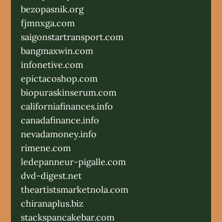
bezopasnik.org
fjmnxga.com
saigonstartransport.com
bangmaxwin.com
infonetive.com
epictacoshop.com
biopuraskinserum.com
californiafinances.info
canadafinance.info
nevadamoney.info
rimene.com
ledepanneur-pigalle.com
dvd-digest.net
theartistsmarketnola.com
chiranaplus.biz
stackspancakebar.com