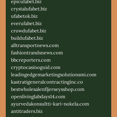
epicufabet.biz
crystalufabet.biz
ufabetok.biz
everufabet.biz
crowdufabet.biz
buildufabet.biz
alltransportnews.com
fashiontrandsnews.com
bbcreporters.com
cryptocasinoguid.com
leadingedgemarketingsolutionsmi.com
kastratigeneralcontractinginc.co
bestwholesalenfljerseysshop.com
openlivinglabdays14.com
ayurvedakonsultti-kari-nokela.com
antitraders.biz