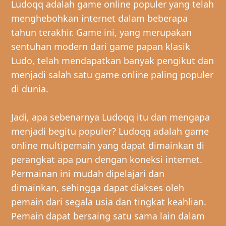
Ludoqq adalah game online populer yang telah
menghebohkan internet dalam beberapa
tahun terakhir. Game ini, yang merupakan
sentuhan modern dari game papan klasik
Ludo, telah mendapatkan banyak pengikut dan
menjadi salah satu game online paling populer
di dunia.
Jadi, apa sebenarnya Ludoqq itu dan mengapa
menjadi begitu populer? Ludoqq adalah game
online multipemain yang dapat dimainkan di
perangkat apa pun dengan koneksi internet.
Permainan ini mudah dipelajari dan
dimainkan, sehingga dapat diakses oleh
pemain dari segala usia dan tingkat keahlian.
Pemain dapat bersaing satu sama lain dalam