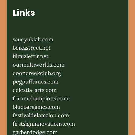
Links
saucyukiah.com
beikastreet.net
filmizlettir.net
ourmultiworlds.com
cooncreekclub.org
pegpufftimes.com
celestia-arts.com
forumchampions.com
bluebargames.com
festivaldelamalou.com
firstsigninnovations.com
garberdodge.com