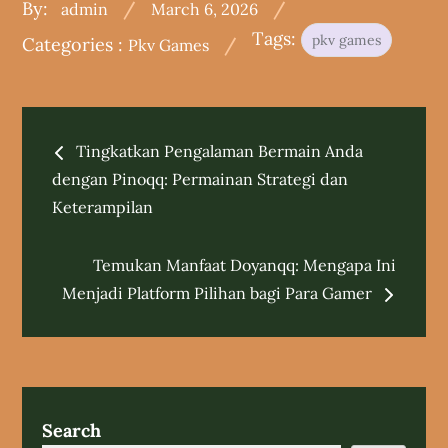
Posted
By:
admin
March 6, 2026
on
Tags:
pkv games
Categories
Categories :
Pkv Games
:
Post
Tingkatkan Pengalaman Bermain Anda
navigation
dengan Pinoqq: Permainan Strategi dan
Keterampilan
Temukan Manfaat Doyanqq: Mengapa Ini
Menjadi Platform Pilihan bagi Para Gamer
Search