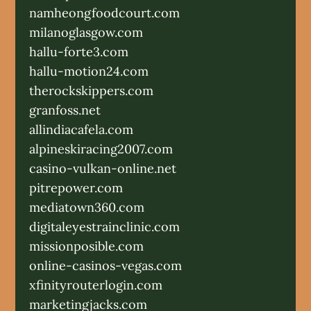
namheongfoodcourt.com
milanoglasgow.com
hallu-forte3.com
hallu-motion24.com
therockskippers.com
granfoss.net
allindiacafela.com
alpineskiracing2007.com
casino-vulkan-online.net
pitrepower.com
mediatown360.com
digitaleyestrainclinic.com
missionposible.com
online-casinos-vegas.com
xfinityrouterlogin.com
marketingjacks.com