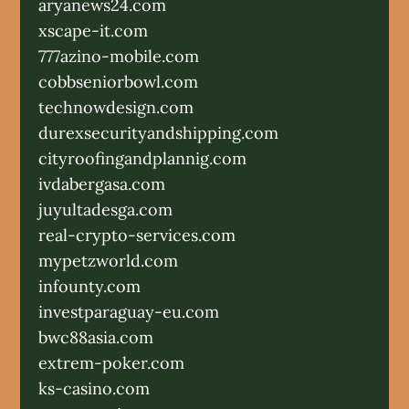
aryanews24.com
xscape-it.com
777azino-mobile.com
cobbseniorbowl.com
technowdesign.com
durexsecurityandshipping.com
cityroofingandplannig.com
ivdabergasa.com
juyultadesga.com
real-crypto-services.com
mypetzworld.com
infounty.com
investparaguay-eu.com
bwc88asia.com
extrem-poker.com
ks-casino.com