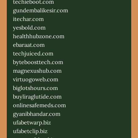
techieboot.com
gundembalikesir.com
itechar.com
yesbold.com
healthhubzone.com
ebaraat.com
techjuiced.com
byteboosttech.com
magnexushub.com
virtuogoweb.com
biglotshours.com
buyliraglutide.com
onlinesafemeds.com
gyanibhandar.com
ufabetwarp.biz
ufabetclip.biz