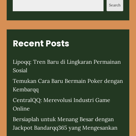
Search
Recent Posts
Lipoqq: Tren Baru di Lingkaran Permainan
Sosial
Temukan Cara Baru Bermain Poker dengan
Kembarqq
CentralQQ: Merevolusi Industri Game
Online
Bersiaplah untuk Menang Besar dengan
Jackpot Bandarqq365 yang Mengesankan