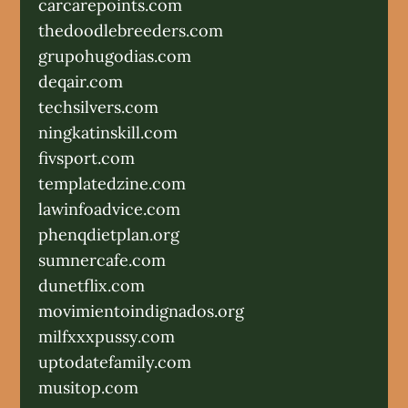
carcarepoints.com
thedoodlebreeders.com
grupohugodias.com
deqair.com
techsilvers.com
ningkatinskill.com
fivsport.com
templatedzine.com
lawinfoadvice.com
phenqdietplan.org
sumnercafe.com
dunetflix.com
movimientoindignados.org
milfxxxpussy.com
uptodatefamily.com
musitop.com