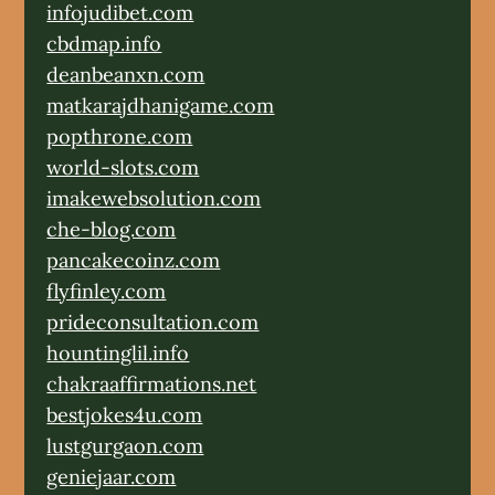
infojudibet.com
cbdmap.info
deanbeanxn.com
matkarajdhanigame.com
popthrone.com
world-slots.com
imakewebsolution.com
che-blog.com
pancakecoinz.com
flyfinley.com
prideconsultation.com
hountinglil.info
chakraaffirmations.net
bestjokes4u.com
lustgurgaon.com
geniejaar.com