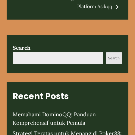
Platform Asikqq
Search
Search
Recent Posts
Memahami DominoQQ: Panduan
Komprehensif untuk Pemula
Strategi Teratas untuk Menang di Poker88: