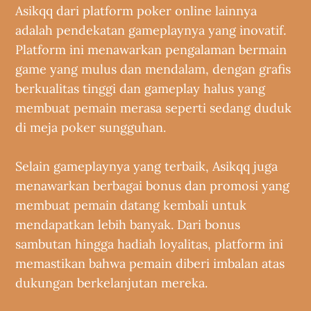
Asikqq dari platform poker online lainnya
adalah pendekatan gameplaynya yang inovatif.
Platform ini menawarkan pengalaman bermain
game yang mulus dan mendalam, dengan grafis
berkualitas tinggi dan gameplay halus yang
membuat pemain merasa seperti sedang duduk
di meja poker sungguhan.
Selain gameplaynya yang terbaik, Asikqq juga
menawarkan berbagai bonus dan promosi yang
membuat pemain datang kembali untuk
mendapatkan lebih banyak. Dari bonus
sambutan hingga hadiah loyalitas, platform ini
memastikan bahwa pemain diberi imbalan atas
dukungan berkelanjutan mereka.