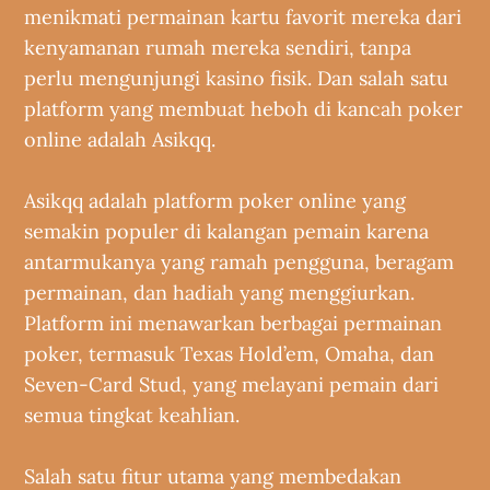
menikmati permainan kartu favorit mereka dari
kenyamanan rumah mereka sendiri, tanpa
perlu mengunjungi kasino fisik. Dan salah satu
platform yang membuat heboh di kancah poker
online adalah Asikqq.
Asikqq adalah platform poker online yang
semakin populer di kalangan pemain karena
antarmukanya yang ramah pengguna, beragam
permainan, dan hadiah yang menggiurkan.
Platform ini menawarkan berbagai permainan
poker, termasuk Texas Hold’em, Omaha, dan
Seven-Card Stud, yang melayani pemain dari
semua tingkat keahlian.
Salah satu fitur utama yang membedakan