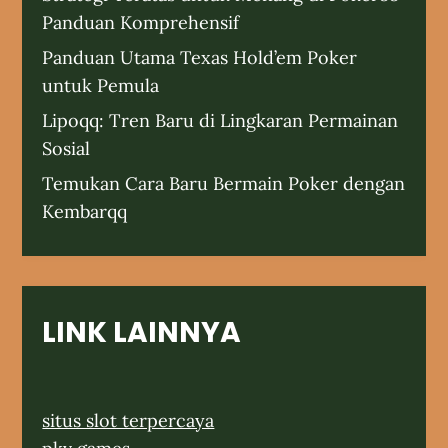
Panduan Komprehensif
Panduan Utama Texas Hold’em Poker
untuk Pemula
Lipoqq: Tren Baru di Lingkaran Permainan
Sosial
Temukan Cara Baru Bermain Poker dengan
Kembarqq
LINK LAINNYA
situs slot terpercaya