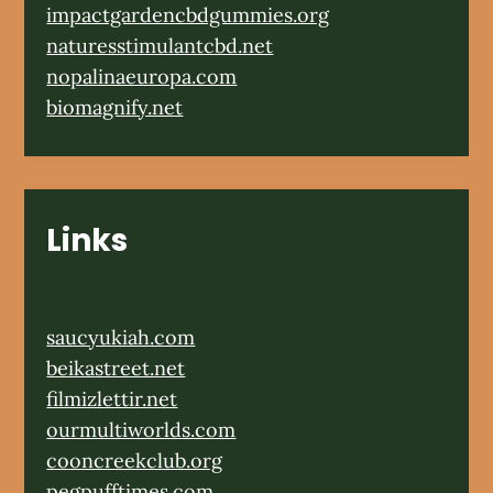
impactgardencbdgummies.org
naturesstimulantcbd.net
nopalinaeuropa.com
biomagnify.net
Links
saucyukiah.com
beikastreet.net
filmizlettir.net
ourmultiworlds.com
cooncreekclub.org
pegpufftimes.com