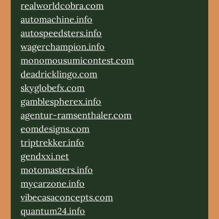
realworldcobra.com
automachine.info
autospeedsters.info
wagerchampion.info
monomousumicontest.com
deadricklingo.com
skyglobefx.com
gamblespherex.info
agentur-ramsenthaler.com
eomdesigns.com
triptrekker.info
gendxxi.net
motomasters.info
mycarzone.info
vibecasaconcepts.com
quantum24.info