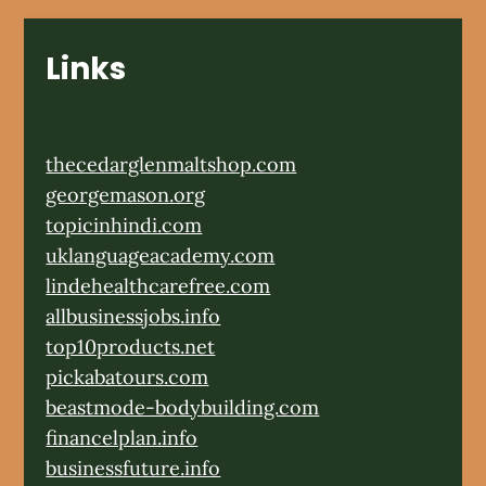
Links
thecedarglenmaltshop.com
georgemason.org
topicinhindi.com
uklanguageacademy.com
lindehealthcarefree.com
allbusinessjobs.info
top10products.net
pickabatours.com
beastmode-bodybuilding.com
financelplan.info
businessfuture.info