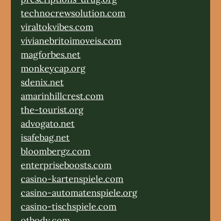
technocrewsolution.com
viraltokvibes.com
vivianebritoimoveis.com
magforbes.net
monkeycap.org
sdenix.net
amarinhillcrest.com
the-tourist.org
advogato.net
isafebag.net
bloombergz.com
enterpriseboosts.com
casino-kartenspiele.com
casino-automatenspiele.org
casino-tischspiele.com
otbody.com