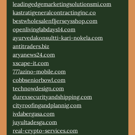
leadingedgemarketingsolutionsmi.com
kastratigeneralcontractinginc.co
bestwholesalenfljerseysshop.com
openlivinglabdays14.com
ayurvedakonsultti-kari-nokela.com
antitraders.biz
aryanews24.com
xscape-it.com
777azino-mobile.com
cobbseniorbowl.com
technowdesign.com
durexsecurityandshipping.com
cityroofingandplannig.com
ivdabergasa.com
juyultadesga.com
real-crypto-services.com