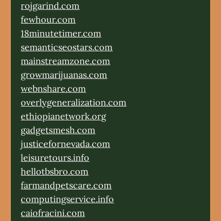
rojgarind.com
fewhour.com
18minutetimer.com
semanticseostars.com
mainstreamzone.com
growmarijuanas.com
webnshare.com
overlygeneralization.com
ethiopianetwork.org
gadgetsmesh.com
justicefornevada.com
leisuretours.info
hellotbsbro.com
farmandpetscare.com
computingservice.info
caiofracini.com