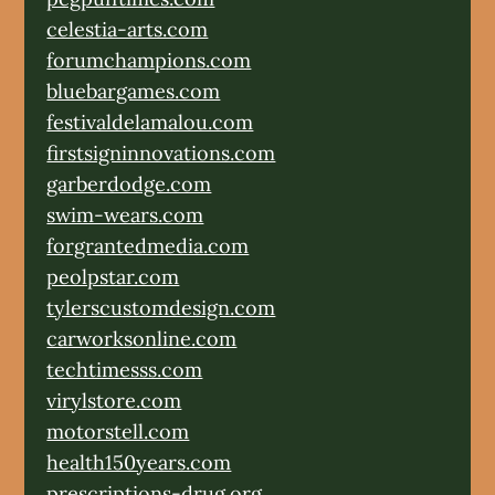
celestia-arts.com
forumchampions.com
bluebargames.com
festivaldelamalou.com
firstsigninnovations.com
garberdodge.com
swim-wears.com
forgrantedmedia.com
peolpstar.com
tylerscustomdesign.com
carworksonline.com
techtimesss.com
virylstore.com
motorstell.com
health150years.com
prescriptions-drug.org