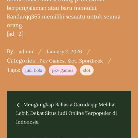
berpengalaman atau baru memulai,
Bandarqq365 memiliki sesuatu untuk semua
orang.
[ad_2]
Posted
By:
admin
January 2, 2026
on
Categories
Categories :
,
,
Pkv Games
Slot
Sportbook
:
Tags:
judi bola
pkv games
slot
Post
Mengungkap Rahasia Garudaqq: Melihat
navigation
Lebih Dekat Situs Judi Online Terpopuler di
Indonesia