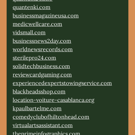
quantenki.com
businessmagazineusa.com
medicwellcare.com
vidsmall.com
businessnews2day.com
worldnewsrecords.com
sterilepro24.com
solidtechbusiness.com
reviewcardgaming.com
experiencedexpertstowingservice.com
blackheadsshop.com
location-voiture-casablanca.org
kpaulbartelme.com
comedyclubofhiltonhead.com
virtualartsassistant.com
theprimeinfographics.com