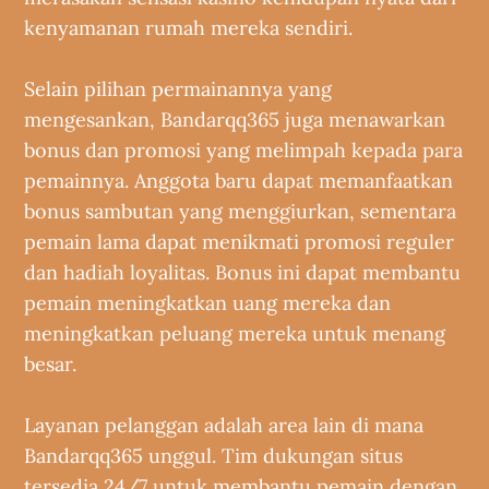
kenyamanan rumah mereka sendiri.
Selain pilihan permainannya yang
mengesankan, Bandarqq365 juga menawarkan
bonus dan promosi yang melimpah kepada para
pemainnya. Anggota baru dapat memanfaatkan
bonus sambutan yang menggiurkan, sementara
pemain lama dapat menikmati promosi reguler
dan hadiah loyalitas. Bonus ini dapat membantu
pemain meningkatkan uang mereka dan
meningkatkan peluang mereka untuk menang
besar.
Layanan pelanggan adalah area lain di mana
Bandarqq365 unggul. Tim dukungan situs
tersedia 24/7 untuk membantu pemain dengan