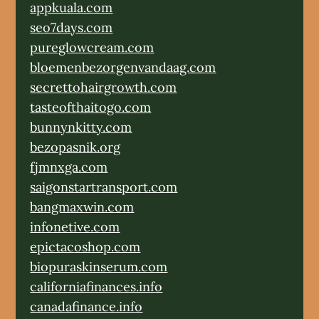
appkuala.com
seo7days.com
pureglowcream.com
bloemenbezorgenvandaag.com
secrettohairgrowth.com
tasteofthaitogo.com
bunnynkitty.com
bezopasnik.org
fjmnxga.com
saigonstartransport.com
bangmaxwin.com
infonetive.com
epictacoshop.com
biopuraskinserum.com
californiafinances.info
canadafinance.info