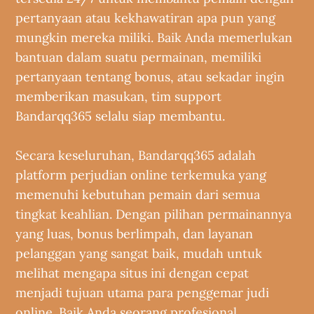
pertanyaan atau kekhawatiran apa pun yang
mungkin mereka miliki. Baik Anda memerlukan
bantuan dalam suatu permainan, memiliki
pertanyaan tentang bonus, atau sekadar ingin
memberikan masukan, tim support
Bandarqq365 selalu siap membantu.
Secara keseluruhan, Bandarqq365 adalah
platform perjudian online terkemuka yang
memenuhi kebutuhan pemain dari semua
tingkat keahlian. Dengan pilihan permainannya
yang luas, bonus berlimpah, dan layanan
pelanggan yang sangat baik, mudah untuk
melihat mengapa situs ini dengan cepat
menjadi tujuan utama para penggemar judi
online. Baik Anda seorang profesional