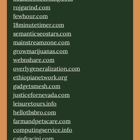
rojgarind.com
fewhour.com
18minutetimer.com
semanticseostars.com
mainstreamzone.com
growmarijuanas.com
webnshare.com
overlygeneralization.com
ethiopianetwork.org
gadgetsmesh.com
justicefornevada.com
leisuretours.info
hellotbsbro.com
farmandpetscare.com
computingservice.info
caiofracini.com