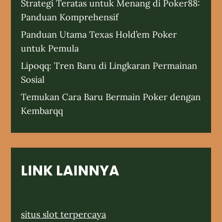
Strategi Teratas untuk Menang di Poker88:
Panduan Komprehensif
Panduan Utama Texas Hold’em Poker
untuk Pemula
Lipoqq: Tren Baru di Lingkaran Permainan
Sosial
Temukan Cara Baru Bermain Poker dengan
Kembarqq
LINK LAINNYA
situs slot terpercaya