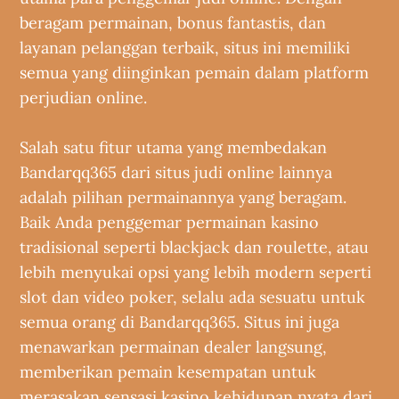
beragam permainan, bonus fantastis, dan
layanan pelanggan terbaik, situs ini memiliki
semua yang diinginkan pemain dalam platform
perjudian online.
Salah satu fitur utama yang membedakan
Bandarqq365 dari situs judi online lainnya
adalah pilihan permainannya yang beragam.
Baik Anda penggemar permainan kasino
tradisional seperti blackjack dan roulette, atau
lebih menyukai opsi yang lebih modern seperti
slot dan video poker, selalu ada sesuatu untuk
semua orang di Bandarqq365. Situs ini juga
menawarkan permainan dealer langsung,
memberikan pemain kesempatan untuk
merasakan sensasi kasino kehidupan nyata dari