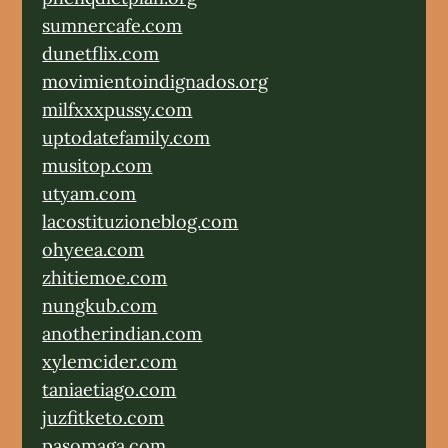
sumnercafe.com
dunetflix.com
movimientoindignados.org
milfxxxpussy.com
uptodatefamily.com
musitop.com
utyam.com
lacostituzioneblog.com
ohyeea.com
zhitiemoe.com
nungkub.com
anotherindian.com
xylemcider.com
taniaetiago.com
juzfitketo.com
pasomaga.com