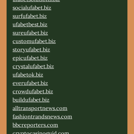
socialufabet.biz
surfufabet.biz
ufabetbest.biz
sureufabet.biz
customufabet.biz
storyufabet.biz
epicufabet.biz
crystalufabet.biz
ufabetok.biz
everufabet.biz
crowdufabet.biz
buildufabet.biz
alltransportnews.com
fashiontrandsnews.com
bbcreporters.com
cryptocasinoguid.com