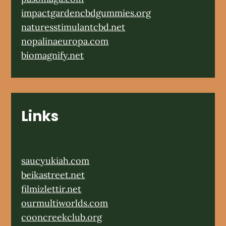
impactgardencbdgummies.org
naturesstimulantcbd.net
nopalinaeuropa.com
biomagnify.net
Links
saucyukiah.com
beikastreet.net
filmizlettir.net
ourmultiworlds.com
cooncreekclub.org