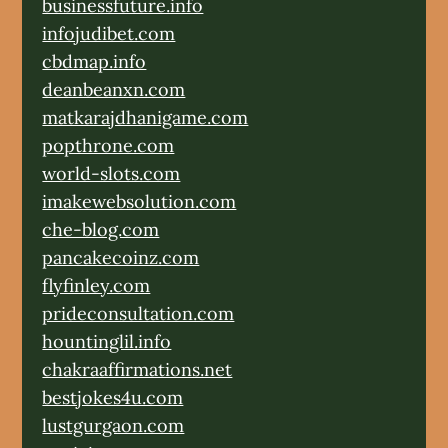
businessfuture.info
infojudibet.com
cbdmap.info
deanbeanxn.com
matkarajdhanigame.com
popthrone.com
world-slots.com
imakewebsolution.com
che-blog.com
pancakecoinz.com
flyfinley.com
prideconsultation.com
hountinglil.info
chakraaffirmations.net
bestjokes4u.com
lustgurgaon.com