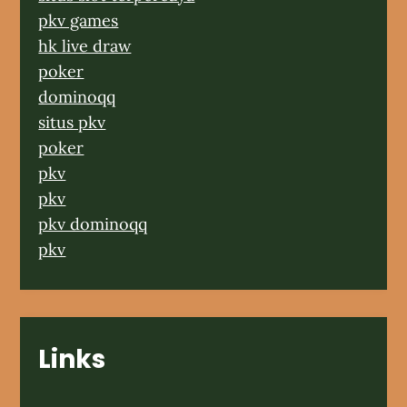
pkv games
hk live draw
poker
dominoqq
situs pkv
poker
pkv
pkv
pkv dominoqq
pkv
Links