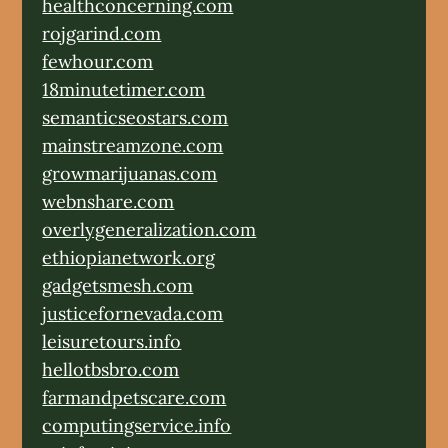
healthconcerning.com
rojgarind.com
fewhour.com
18minutetimer.com
semanticseostars.com
mainstreamzone.com
growmarijuanas.com
webnshare.com
overlygeneralization.com
ethiopianetwork.org
gadgetsmesh.com
justicefornevada.com
leisuretours.info
hellotbsbro.com
farmandpetscare.com
computingservice.info