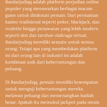
Bandarjudiqq adalah platform perjudian online
populer yang menawarkan berbagai macam
game untuk dinikmati pemain. Dari permainan
kasino tradisional seperti poker, blackjack, dan
roulette hingga penawaran yang lebih modern
seperti slot dan taruhan olahraga virtual,
Bandarjudiqq memiliki sesuatu untuk semua
orang. Tetapi apa yang membedakan platform
ini dari orang lain di industri ini adalah
kombinasi unik dari keberuntungan dan
peluang.
Di Bandarjudiqq, pemain memiliki kesempatan
untuk menguji keberuntungan mereka
melawan peluang dan memenangkan hadiah
besar. Apakah itu memukul jackpot pada mesin