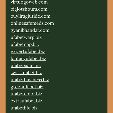
virtuogoweb.com
biglotshours.com
buyliraglutide.com
onlinesafemeds.com
gyanibhandar.com
ufabetwarp.biz
ufabetclip.biz
expertufabet.biz
fantasyufabet.biz
ufabetsiam.biz
swissufabet.biz
ufabetbusiness.biz
greenufabet.biz
ufabetcolor.biz
extraufabet.biz
ufabetlife.biz