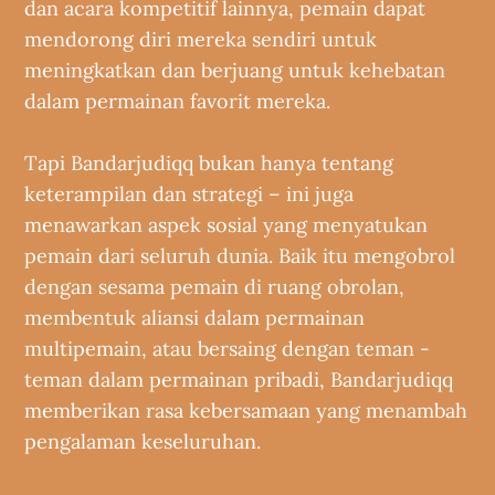
dan acara kompetitif lainnya, pemain dapat
mendorong diri mereka sendiri untuk
meningkatkan dan berjuang untuk kehebatan
dalam permainan favorit mereka.
Tapi Bandarjudiqq bukan hanya tentang
keterampilan dan strategi – ini juga
menawarkan aspek sosial yang menyatukan
pemain dari seluruh dunia. Baik itu mengobrol
dengan sesama pemain di ruang obrolan,
membentuk aliansi dalam permainan
multipemain, atau bersaing dengan teman -
teman dalam permainan pribadi, Bandarjudiqq
memberikan rasa kebersamaan yang menambah
pengalaman keseluruhan.