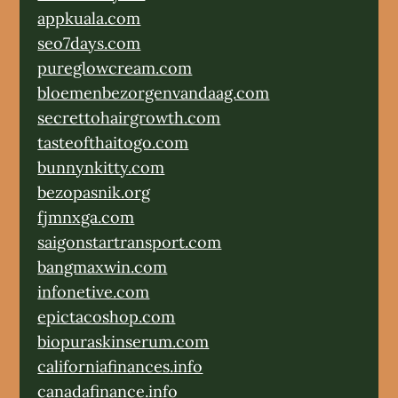
appkuala.com
seo7days.com
pureglowcream.com
bloemenbezorgenvandaag.com
secrettohairgrowth.com
tasteofthaitogo.com
bunnynkitty.com
bezopasnik.org
fjmnxga.com
saigonstartransport.com
bangmaxwin.com
infonetive.com
epictacoshop.com
biopuraskinserum.com
californiafinances.info
canadafinance.info