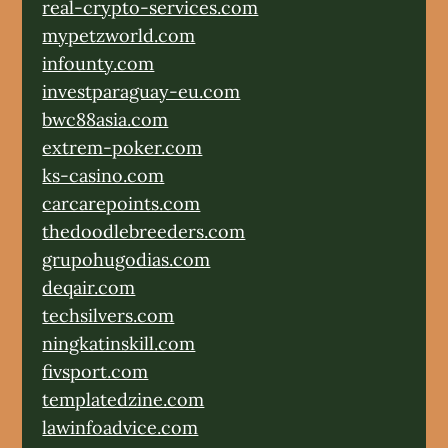
real-crypto-services.com
mypetzworld.com
infounty.com
investparaguay-eu.com
bwc88asia.com
extrem-poker.com
ks-casino.com
carcarepoints.com
thedoodlebreeders.com
grupohugodias.com
deqair.com
techsilvers.com
ningkatinskill.com
fivsport.com
templatedzine.com
lawinfoadvice.com