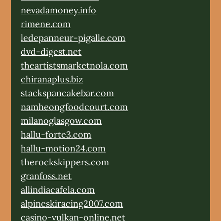
nevadamoney.info
rimene.com
ledepanneur-pigalle.com
dvd-digest.net
theartistsmarketnola.com
chiranaplus.biz
stackspancakebar.com
namheongfoodcourt.com
milanoglasgow.com
hallu-forte3.com
hallu-motion24.com
therockskippers.com
granfoss.net
allindiacafela.com
alpineskiracing2007.com
casino-vulkan-online.net