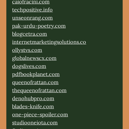
caiofracini.com
techpositive.info
unseonrang.com
pak-urdu-poetry.com
blogcetra.com
internetmarketingsolutions.co
ollystvs.com
globalnewscx.com
dogslives.com
pdfbookplanet.com
queenofrattan.com
thequeenofrattan.com
denohubpro.com
blades-knife.com
one-piece-spoiler.com
studiooneiota.com