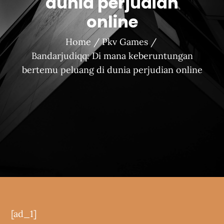
dunia perjudian
online
Home
Pkv Games
Bandarjudiqq: Di mana keberuntungan
bertemu peluang di dunia perjudian online
[ad_1]