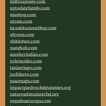
milfxxxpussy.com
uptodatefamily.com
musitop.com
utyam.com
lacostituzioneblog.com
ohyeea.com
zhitiemoe.com
nungkub.com
anotherindian.com
xylemcider.com
taniaetiago.com
juzfitketo.com
pasomaga.com
impactgardencbdgummies.org
naturesstimulantcbd.net
nopalinaeuropa.com