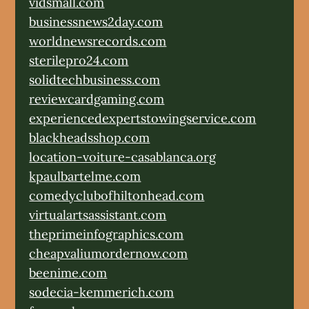
vidsmall.com
businessnews2day.com
worldnewsrecords.com
sterilepro24.com
solidtechbusiness.com
reviewcardgaming.com
experiencedexpertstowingservice.com
blackheadsshop.com
location-voiture-casablanca.org
kpaulbartelme.com
comedyclubofhiltonhead.com
virtualartsassistant.com
theprimeinfographics.com
cheapvaliumordernow.com
beenime.com
sodecia-kemmerich.com