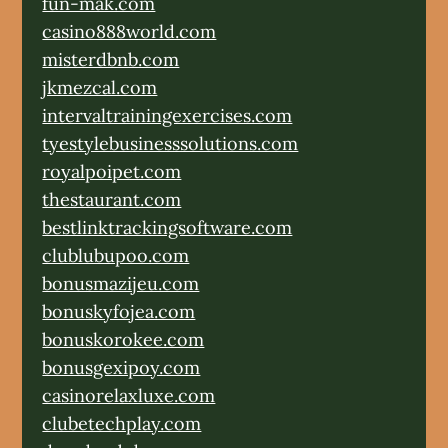
fun-mak.com
casino888world.com
misterdbnb.com
jkmezcal.com
intervaltrainingexercises.com
tyestylebusinesssolutions.com
royalpoipet.com
thestaurant.com
bestlinktrackingsoftware.com
clublubupoo.com
bonusmazijeu.com
bonuskyfojea.com
bonuskorokee.com
bonusgexipoy.com
casinorelaxluxe.com
clubetechplay.com