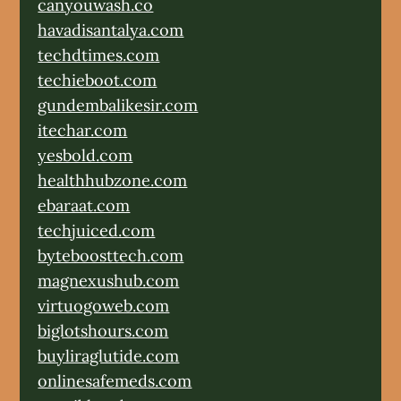
canyouwash.co
havadisantalya.com
techdtimes.com
techieboot.com
gundembalikesir.com
itechar.com
yesbold.com
healthhubzone.com
ebaraat.com
techjuiced.com
byteboosttech.com
magnexushub.com
virtuogoweb.com
biglotshours.com
buyliraglutide.com
onlinesafemeds.com