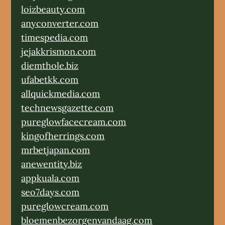
loizbeauty.com
anyconverter.com
timespedia.com
jejakkrismon.com
diemthole.biz
ufabetkk.com
allquickmedia.com
technewsgazette.com
pureglowfacecream.com
kingofherrings.com
mrbetjapan.com
anewentity.biz
appkuala.com
seo7days.com
pureglowcream.com
bloemenbezorgenvandaag.com