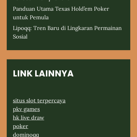
Panduan Utama Texas Hold’em Poker
untuk Pemula
Lipoqq: Tren Baru di Lingkaran Permainan
Sosial
LINK LAINNYA
situs slot terpercaya
pkv games
hk live draw
poker
dominoqq