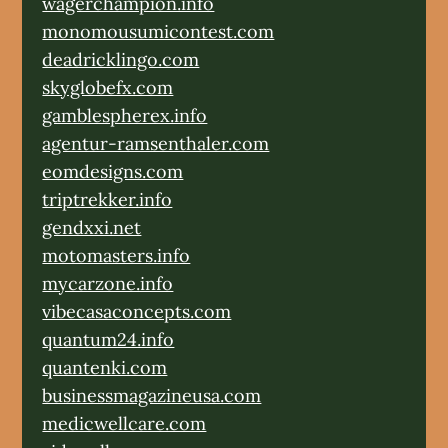
wagerchampion.info
monomousumicontest.com
deadricklingo.com
skyglobefx.com
gamblespherex.info
agentur-ramsenthaler.com
eomdesigns.com
triptrekker.info
gendxxi.net
motomasters.info
mycarzone.info
vibecasaconcepts.com
quantum24.info
quantenki.com
businessmagazineusa.com
medicwellcare.com