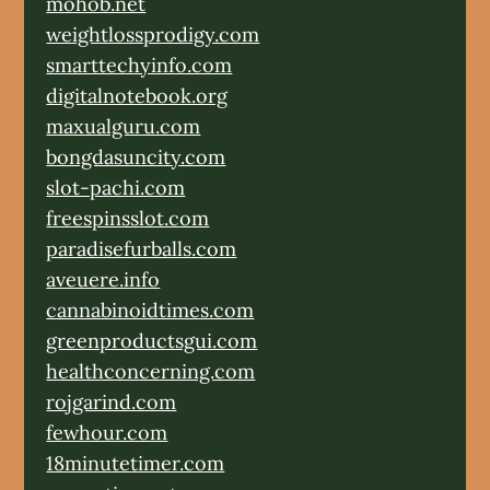
mohob.net
weightlossprodigy.com
smarttechyinfo.com
digitalnotebook.org
maxualguru.com
bongdasuncity.com
slot-pachi.com
freespinsslot.com
paradisefurballs.com
aveuere.info
cannabinoidtimes.com
greenproductsgui.com
healthconcerning.com
rojgarind.com
fewhour.com
18minutetimer.com