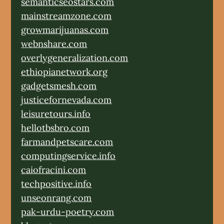
semanticseostars.com
mainstreamzone.com
growmarijuanas.com
webnshare.com
overlygeneralization.com
ethiopianetwork.org
gadgetsmesh.com
justicefornevada.com
leisuretours.info
hellotbsbro.com
farmandpetscare.com
computingservice.info
caiofracini.com
techpositive.info
unseonrang.com
pak-urdu-poetry.com